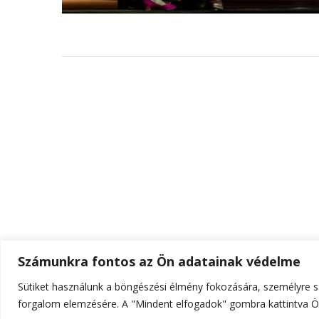
Számunkra fontos az Ön adatainak védelme
Sütiket használunk a böngészési élmény fokozására, személyre sz
© Szerzői jog 2026
ELTE Online
. Minden jog fenn
forgalom elemzésére. A "Mindent elfogadok" gombra kattintva Ön