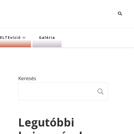
ELTEvízió
Galéria
Keresés
KERESÉ
Legutóbbi