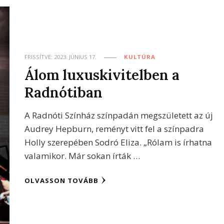
FRISSÍTVE:
2023. JÚNIUS 17.
KULTÚRA
Álom luxuskivitelben a
Radnótiban
A Radnóti Színház színpadán megszületett az új
Audrey Hepburn, reményt vitt fel a színpadra
Holly szerepében Sodró Eliza. „Rólam is írhatna
valamikor. Már sokan írták …
OLVASSON TOVÁBB