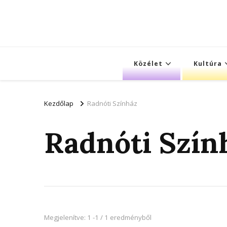
Közélet
Kultúra
Kezdőlap
Radnóti Színház
Radnóti Szín
Megjelenítve: 1 -1 / 1 eredményből