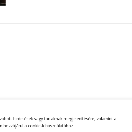
abott hirdetések vagy tartalmak megjelenítésére, valamint a
tartva.
Hello Fashion | Fejlesztette
Blossom Themes
.Készített
 hozzájárul a cookie-k használatához.