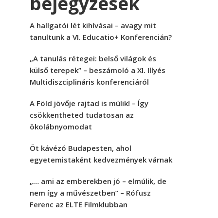
bejegyzések
A hallgatói lét kihívásai – avagy mit
tanultunk a VI. Educatio+ Konferencián?
„A tanulás rétegei: belső világok és
külső terepek” – beszámoló a XI. Illyés
Multidiszciplináris konferenciáról
A Föld jövője rajtad is múlik! – Így
csökkentheted tudatosan az
ökolábnyomodat
Öt kávézó Budapesten, ahol
egyetemistaként kedvezmények várnak
„… ami az emberekben jó – elmúlik, de
nem így a művészetben” – Rófusz
Ferenc az ELTE Filmklubban