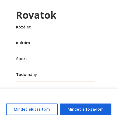
Rovatok
Közélet
Kultúra
Sport
Tudomány
Mindet elutasítom
Mindet elfogadom
e:
WordPress
.