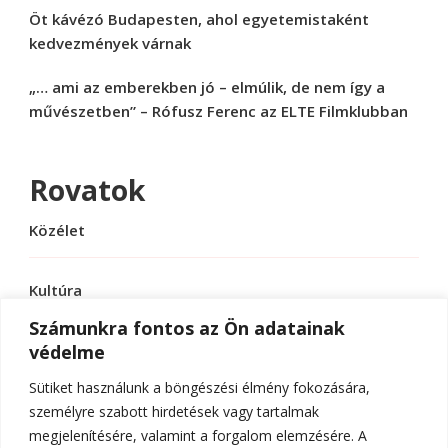
Öt kávézó Budapesten, ahol egyetemistaként
kedvezmények várnak
„… ami az emberekben jó – elmúlik, de nem így a
művészetben” – Rófusz Ferenc az ELTE Filmklubban
Rovatok
Közélet
Kultúra
Számunkra fontos az Ön adatainak
védelme
Sport
Sütiket használunk a böngészési élmény fokozására,
Tudomány
személyre szabott hirdetések vagy tartalmak
megjelenítésére, valamint a forgalom elemzésére. A