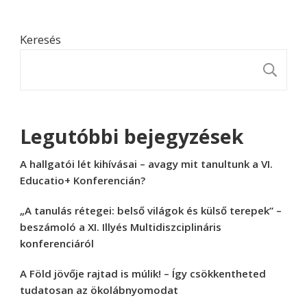
Keresés
K
Legutóbbi bejegyzések
A hallgatói lét kihívásai – avagy mit tanultunk a VI.
Educatio+ Konferencián?
„A tanulás rétegei: belső világok és külső terepek” –
beszámoló a XI. Illyés Multidiszciplináris
konferenciáról
A Föld jövője rajtad is múlik! – Így csökkentheted
tudatosan az ökolábnyomodat