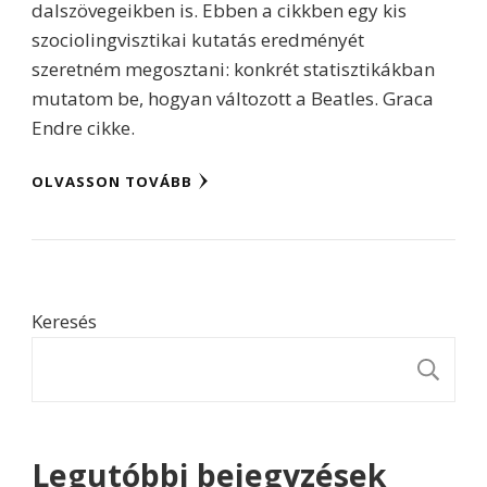
dalszövegeikben is. Ebben a cikkben egy kis
szociolingvisztikai kutatás eredményét
szeretném megosztani: konkrét statisztikákban
mutatom be, hogyan változott a Beatles. Graca
Endre cikke.
OLVASSON TOVÁBB
Keresés
K
Legutóbbi bejegyzések