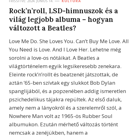
FRISSÍTVE:
2024. JÚNIUS 14.
KULTÚRA
Rock’n’roll, LSD-himnuszok és a
világ legjobb albuma – hogyan
változott a Beatles?
Love Me Do. She Loves You. Can’t Buy Me Love. All
You Need is Love. And I Love Her. Lehetne még
sorolni a love-os nótáikat. A Beatles a
világtörténelem egyik legsikeresebb zenekara.
Eleinte rock’n’rollt és beatzenét játszottak, de
aztán ’65-ben szívtak egy slukkot Bob Dylan
spanglijából, és a popzenében addig ismeretlen
pszichedelikus tájakra repültek. Az első daluk,
amely nem a lányokról és a szerelemről szól, a
Nowhere Man volt az 1965-ös Rubber Soul
albumukon. Ezután mérhető változás történt
nemcsak a zenéjükben, hanem a