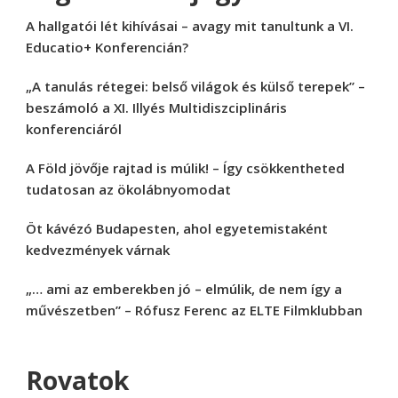
A hallgatói lét kihívásai – avagy mit tanultunk a VI.
Educatio+ Konferencián?
„A tanulás rétegei: belső világok és külső terepek” –
beszámoló a XI. Illyés Multidiszciplináris
konferenciáról
A Föld jövője rajtad is múlik! – Így csökkentheted
tudatosan az ökolábnyomodat
Öt kávézó Budapesten, ahol egyetemistaként
kedvezmények várnak
„… ami az emberekben jó – elmúlik, de nem így a
művészetben” – Rófusz Ferenc az ELTE Filmklubban
Rovatok