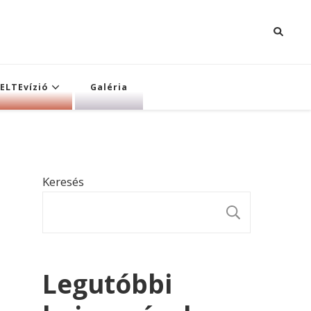
ELTEvízió
Galéria
Keresés
KERESÉ
Legutóbbi