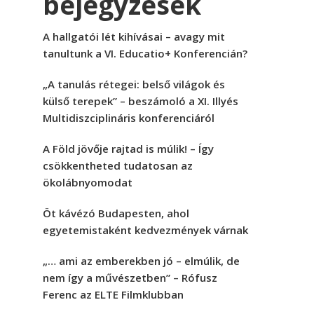
bejegyzések
A hallgatói lét kihívásai – avagy mit
tanultunk a VI. Educatio+ Konferencián?
„A tanulás rétegei: belső világok és
külső terepek” – beszámoló a XI. Illyés
Multidiszciplináris konferenciáról
A Föld jövője rajtad is múlik! – Így
csökkentheted tudatosan az
ökolábnyomodat
Öt kávézó Budapesten, ahol
egyetemistaként kedvezmények várnak
„… ami az emberekben jó – elmúlik, de
nem így a művészetben” – Rófusz
Ferenc az ELTE Filmklubban