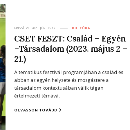
FRISSÍTVE:
2023. JÚNIUS 17.
KULTÚRA
CSET FESZT: Család – Egyén
–Társadalom (2023. május 2 –
21.)
A tematikus fesztivál programjában a család és
abban az egyén helyzete és mozgástere a
társadalom kontextusában válik tágan
értelmezett témává.
OLVASSON TOVÁBB