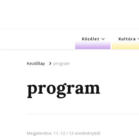
Közélet
Kultúra
Kezdőlap
program
program
Megjelenítve: 11 -12 / 12 eredményből