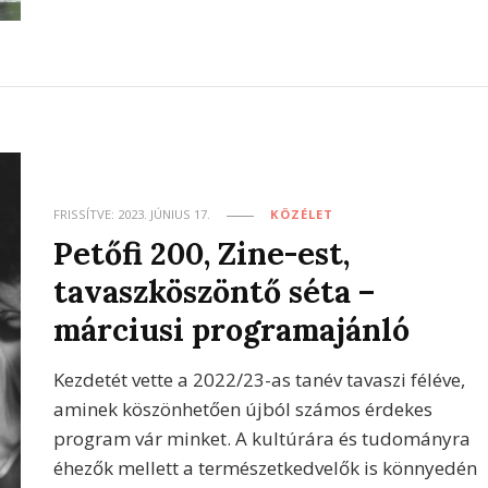
FRISSÍTVE:
2023. JÚNIUS 17.
KÖZÉLET
Petőfi 200, Zine-est,
tavaszköszöntő séta –
márciusi programajánló
Kezdetét vette a 2022/23-as tanév tavaszi féléve,
aminek köszönhetően újból számos érdekes
program vár minket. A kultúrára és tudományra
éhezők mellett a természetkedvelők is könnyedén