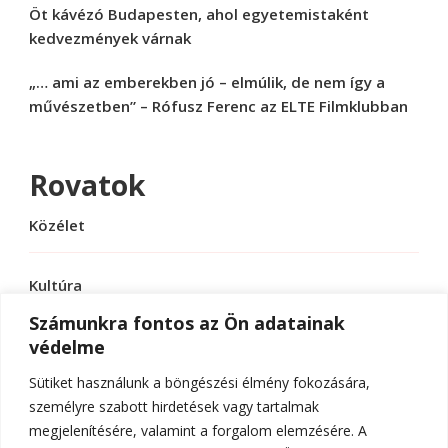
Öt kávézó Budapesten, ahol egyetemistaként
kedvezmények várnak
„… ami az emberekben jó – elmúlik, de nem így a
művészetben” – Rófusz Ferenc az ELTE Filmklubban
Rovatok
Közélet
Kultúra
Számunkra fontos az Ön adatainak
védelme
Sport
Sütiket használunk a böngészési élmény fokozására,
Tudomány
személyre szabott hirdetések vagy tartalmak
megjelenítésére, valamint a forgalom elemzésére. A