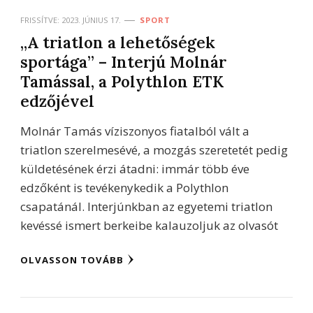
FRISSÍTVE:
2023. JÚNIUS 17.
SPORT
„A triatlon a lehetőségek
sportága” – Interjú Molnár
Tamással, a Polythlon ETK
edzőjével
Molnár Tamás víziszonyos fiatalból vált a
triatlon szerelmesévé, a mozgás szeretetét pedig
küldetésének érzi átadni: immár több éve
edzőként is tevékenykedik a Polythlon
csapatánál. Interjúnkban az egyetemi triatlon
kevéssé ismert berkeibe kalauzoljuk az olvasót
OLVASSON TOVÁBB