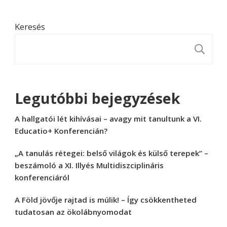
Keresés
K
Legutóbbi bejegyzések
A hallgatói lét kihívásai – avagy mit tanultunk a VI.
Educatio+ Konferencián?
„A tanulás rétegei: belső világok és külső terepek” –
beszámoló a XI. Illyés Multidiszciplináris
konferenciáról
A Föld jövője rajtad is múlik! – Így csökkentheted
tudatosan az ökolábnyomodat