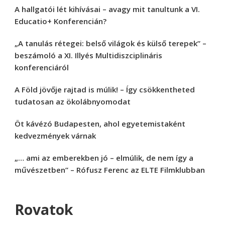
A hallgatói lét kihívásai – avagy mit tanultunk a VI.
Educatio+ Konferencián?
„A tanulás rétegei: belső világok és külső terepek” –
beszámoló a XI. Illyés Multidiszciplináris
konferenciáról
A Föld jövője rajtad is múlik! – Így csökkentheted
tudatosan az ökolábnyomodat
Öt kávézó Budapesten, ahol egyetemistaként
kedvezmények várnak
„… ami az emberekben jó – elmúlik, de nem így a
művészetben” – Rófusz Ferenc az ELTE Filmklubban
Rovatok