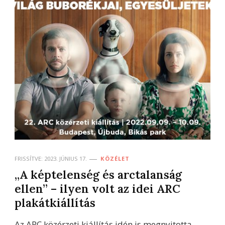
FRISSÍTVE:
2023. JÚNIUS 17.
KÖZÉLET
„A képtelenség és arctalanság
ellen” – ilyen volt az idei ARC
plakátkiállítás
Az ARC közérzeti kiállítás idén is megnyitotta