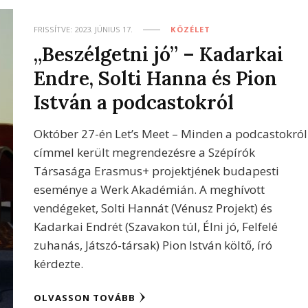
FRISSÍTVE:
2023. JÚNIUS 17.
KÖZÉLET
„Beszélgetni jó” – Kadarkai
Endre, Solti Hanna és Pion
István a podcastokról
Október 27-én Let’s Meet – Minden a podcastokról
címmel került megrendezésre a Szépírók
Társasága Erasmus+ projektjének budapesti
eseménye a Werk Akadémián. A meghívott
vendégeket, Solti Hannát (Vénusz Projekt) és
Kadarkai Endrét (Szavakon túl, Élni jó, Felfelé
zuhanás, Játszó-társak) Pion István költő, író
kérdezte.
OLVASSON TOVÁBB