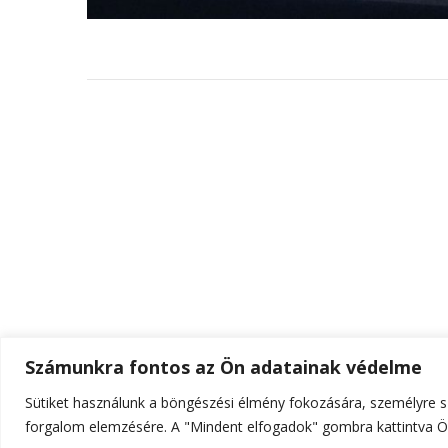
Számunkra fontos az Ön adatainak védelme
Sütiket használunk a böngészési élmény fokozására, személyre sz
© Szerzői jog 2026
ELTE Online
. Minden jog fenn
forgalom elemzésére. A "Mindent elfogadok" gombra kattintva Ön