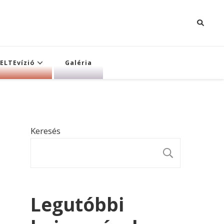
ELTEvízió
Galéria
Keresés
KERESÉ
Legutóbbi