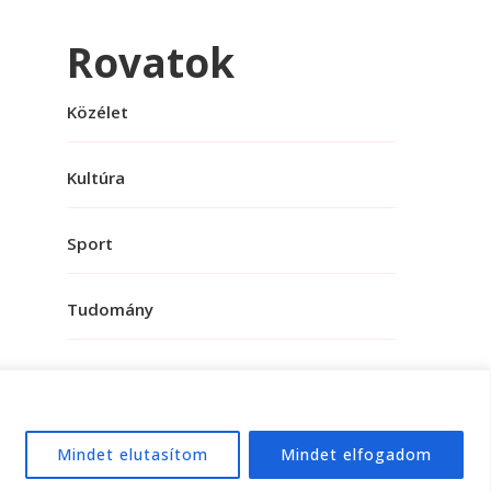
Rovatok
Közélet
Kultúra
Sport
Tudomány
Mindet elutasítom
Mindet elfogadom
e:
WordPress
.