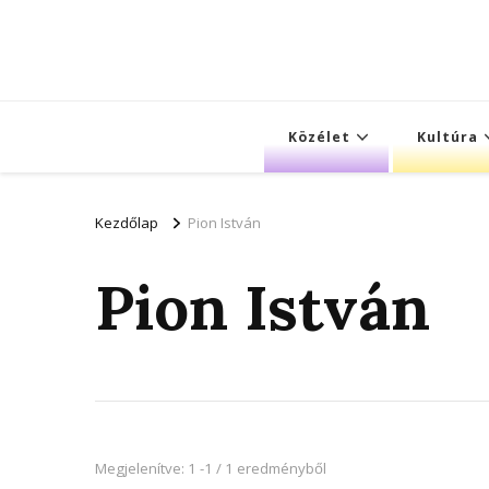
Közélet
Kultúra
Kezdőlap
Pion István
Pion István
Megjelenítve: 1 -1 / 1 eredményből