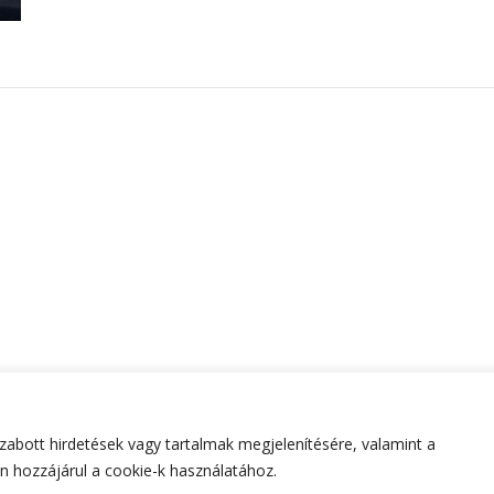
abott hirdetések vagy tartalmak megjelenítésére, valamint a
tartva.
Hello Fashion | Fejlesztette
Blossom Themes
.Készített
 hozzájárul a cookie-k használatához.