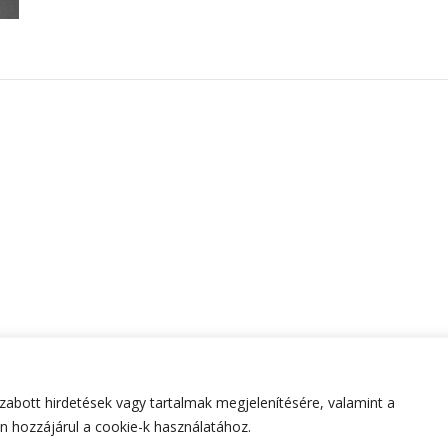
abott hirdetések vagy tartalmak megjelenítésére, valamint a
tartva.
Hello Fashion | Fejlesztette
Blossom Themes
.Készített
 hozzájárul a cookie-k használatához.