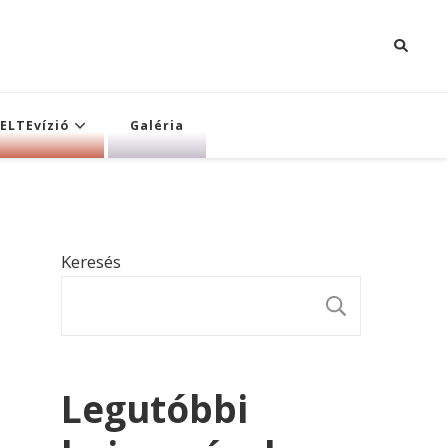
ELTEvízió
Galéria
Keresés
KERESÉ
Legutóbbi