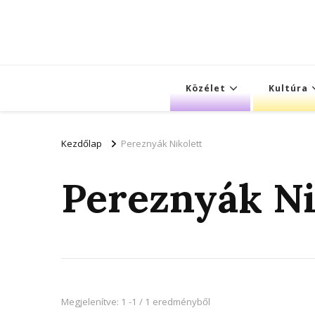
Közélet
Kultúra
Kezdőlap
Pereznyák Nikolett
Pereznyák Ni
Megjelenítve: 1 -1 / 1 eredményből