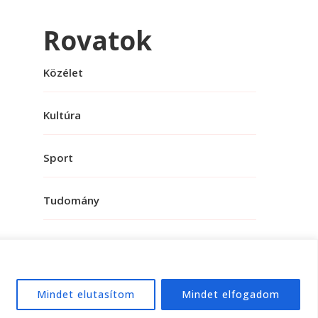
Rovatok
Közélet
Kultúra
Sport
Tudomány
Mindet elutasítom
Mindet elfogadom
e:
WordPress
.