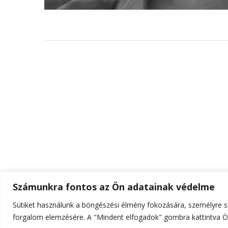
Számunkra fontos az Ön adatainak védelme
Sütiket használunk a böngészési élmény fokozására, személyre sz
© Szerzői jog 2026
ELTE Online
. Minden jog fenn
forgalom elemzésére. A "Mindent elfogadok" gombra kattintva Ön