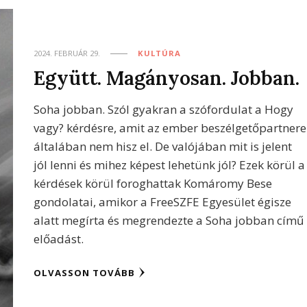
2024. FEBRUÁR 29.
KULTÚRA
Együtt. Magányosan. Jobban.
Soha jobban. Szól gyakran a szófordulat a Hogy
vagy? kérdésre, amit az ember beszélgetőpartnere
általában nem hisz el. De valójában mit is jelent
jól lenni és mihez képest lehetünk jól? Ezek körül a
kérdések körül foroghattak Komáromy Bese
gondolatai, amikor a FreeSZFE Egyesület égisze
alatt megírta és megrendezte a Soha jobban című
előadást.
OLVASSON TOVÁBB