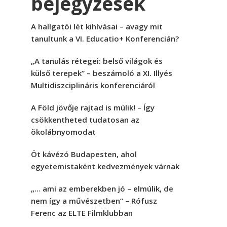
bejegyzések
A hallgatói lét kihívásai – avagy mit
tanultunk a VI. Educatio+ Konferencián?
„A tanulás rétegei: belső világok és
külső terepek” – beszámoló a XI. Illyés
Multidiszciplináris konferenciáról
A Föld jövője rajtad is múlik! – Így
csökkentheted tudatosan az
ökolábnyomodat
Öt kávézó Budapesten, ahol
egyetemistaként kedvezmények várnak
„… ami az emberekben jó – elmúlik, de
nem így a művészetben” – Rófusz
Ferenc az ELTE Filmklubban