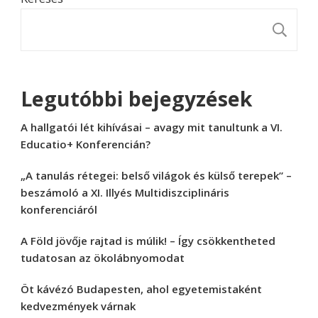
K
Legutóbbi bejegyzések
A hallgatói lét kihívásai – avagy mit tanultunk a VI.
Educatio+ Konferencián?
„A tanulás rétegei: belső világok és külső terepek” –
beszámoló a XI. Illyés Multidiszciplináris
konferenciáról
A Föld jövője rajtad is múlik! – Így csökkentheted
tudatosan az ökolábnyomodat
Öt kávézó Budapesten, ahol egyetemistaként
kedvezmények várnak