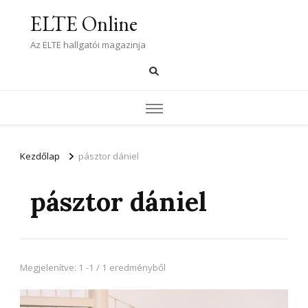
ELTE Online
Az ELTE hallgatói magazinja
Kezdőlap
pásztor dániel
pásztor dániel
Megjelenítve: 1 -1 / 1 eredményből