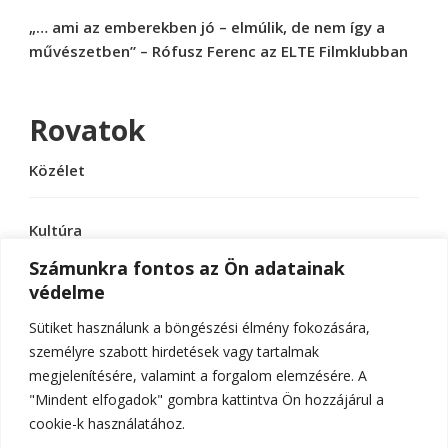
„… ami az emberekben jó – elmúlik, de nem így a
művészetben” – Rófusz Ferenc az ELTE Filmklubban
Rovatok
Közélet
Kultúra
Számunkra fontos az Ön adatainak
védelme
Sport
Sütiket használunk a böngészési élmény fokozására,
Tudomány
személyre szabott hirdetések vagy tartalmak
megjelenítésére, valamint a forgalom elemzésére. A
"Mindent elfogadok" gombra kattintva Ön hozzájárul a
cookie-k használatához.