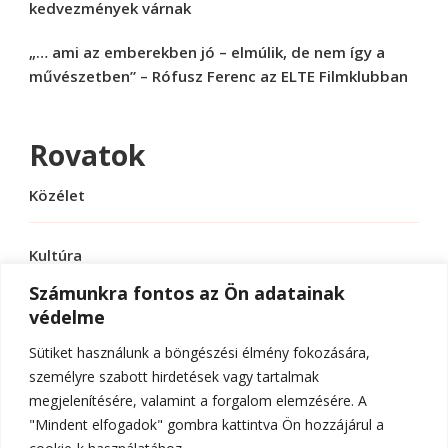
kedvezmények várnak
„… ami az emberekben jó – elmúlik, de nem így a
művészetben” – Rófusz Ferenc az ELTE Filmklubban
Rovatok
Közélet
Kultúra
Számunkra fontos az Ön adatainak
védelme
Sport
Sütiket használunk a böngészési élmény fokozására,
Tudomány
személyre szabott hirdetések vagy tartalmak
megjelenítésére, valamint a forgalom elemzésére. A
"Mindent elfogadok" gombra kattintva Ön hozzájárul a