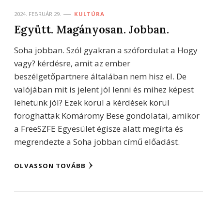
2024. FEBRUÁR 29.
KULTÚRA
Együtt. Magányosan. Jobban.
Soha jobban. Szól gyakran a szófordulat a Hogy
vagy? kérdésre, amit az ember
beszélgetőpartnere általában nem hisz el. De
valójában mit is jelent jól lenni és mihez képest
lehetünk jól? Ezek körül a kérdések körül
foroghattak Komáromy Bese gondolatai, amikor
a FreeSZFE Egyesület égisze alatt megírta és
megrendezte a Soha jobban című előadást.
OLVASSON TOVÁBB