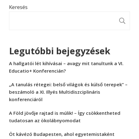
Keresés
K
Legutóbbi bejegyzések
A hallgatói lét kihívásai – avagy mit tanultunk a VI.
Educatio+ Konferencián?
„A tanulás rétegei: belső világok és külső terepek” –
beszámoló a XI. Illyés Multidiszciplináris
konferenciáról
A Föld jövője rajtad is múlik! – Így csökkentheted
tudatosan az ökolábnyomodat
Öt kávézó Budapesten, ahol egyetemistaként