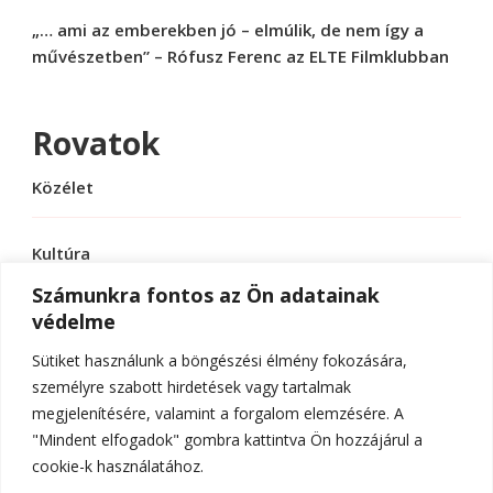
„… ami az emberekben jó – elmúlik, de nem így a
művészetben” – Rófusz Ferenc az ELTE Filmklubban
Rovatok
Közélet
Kultúra
Számunkra fontos az Ön adatainak
védelme
Sport
Sütiket használunk a böngészési élmény fokozására,
Tudomány
személyre szabott hirdetések vagy tartalmak
megjelenítésére, valamint a forgalom elemzésére. A
"Mindent elfogadok" gombra kattintva Ön hozzájárul a
cookie-k használatához.