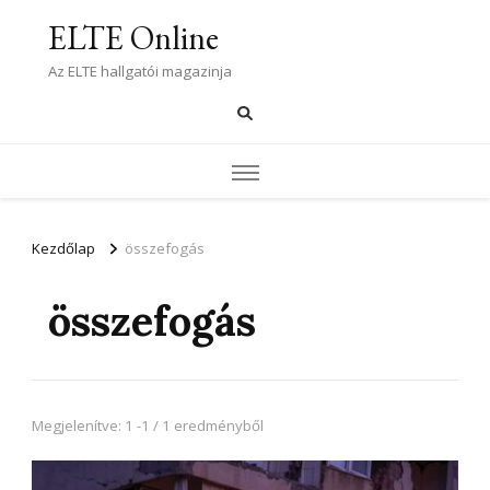
ELTE Online
Az ELTE hallgatói magazinja
Kezdőlap
összefogás
összefogás
Megjelenítve: 1 -1 / 1 eredményből