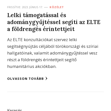
FRISSÍTVE:
2023. JÚNIUS 17.
KÖZÉLET
Lelki támogatással és
adománygyűjtéssel segíti az ELTE
a földrengés érintettjeit
Az ELTE konzultációkat szervez lelki
segítségnyújtás céljából törökországi és szíriai
hallgatóinak, valamit adománygyűjtéssel vesz
részt a földrengés érintettjeit segítő
humanitárius akciókban.
OLVASSON TOVÁBB
Keresés