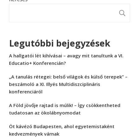
K
Legutóbbi bejegyzések
A hallgatói lét kihívásai – avagy mit tanultunk a VI.
Educatio+ Konferencián?
„A tanulás rétegei: belső világok és külső terepek” –
beszámoló a XI. Illyés Multidiszciplináris
konferenciáról
A Föld jövője rajtad is múlik! – Így csökkentheted
tudatosan az ökolábnyomodat
Öt kávézó Budapesten, ahol egyetemistaként
kedvezmények várnak