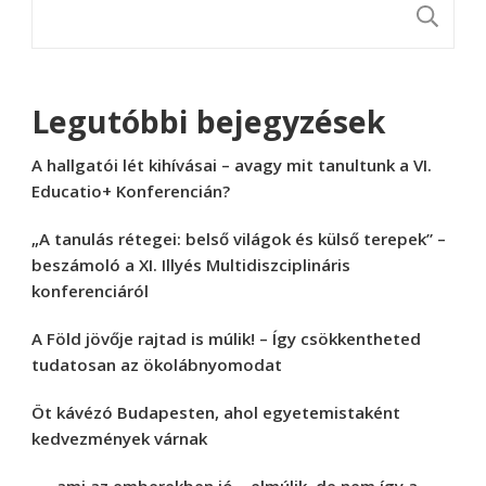
K
Legutóbbi bejegyzések
A hallgatói lét kihívásai – avagy mit tanultunk a VI.
Educatio+ Konferencián?
„A tanulás rétegei: belső világok és külső terepek” –
beszámoló a XI. Illyés Multidiszciplináris
konferenciáról
A Föld jövője rajtad is múlik! – Így csökkentheted
tudatosan az ökolábnyomodat
Öt kávézó Budapesten, ahol egyetemistaként
kedvezmények várnak
„… ami az emberekben jó – elmúlik, de nem így a