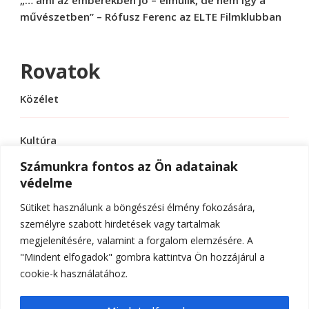
művészetben” – Rófusz Ferenc az ELTE Filmklubban
Rovatok
Közélet
Kultúra
Számunkra fontos az Ön adatainak
védelme
Sport
Sütiket használunk a böngészési élmény fokozására,
Tudomány
személyre szabott hirdetések vagy tartalmak
megjelenítésére, valamint a forgalom elemzésére. A
"Mindent elfogadok" gombra kattintva Ön hozzájárul a
cookie-k használatához.
© Szerzői jog 2026
ELTE Online
. Minden jog