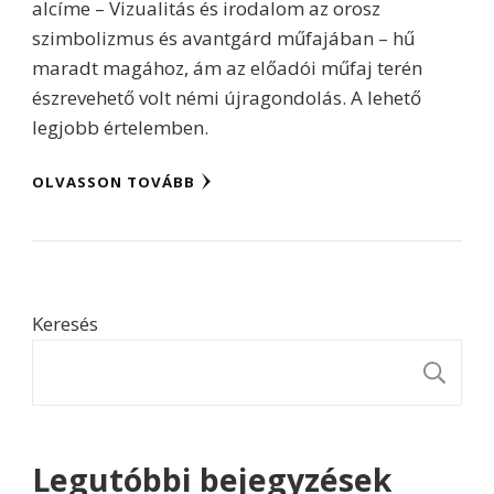
alcíme – Vizualitás és irodalom az orosz
szimbolizmus és avantgárd műfajában – hű
maradt magához, ám az előadói műfaj terén
észrevehető volt némi újragondolás. A lehető
legjobb értelemben.
OLVASSON TOVÁBB
Keresés
K
Legutóbbi bejegyzések