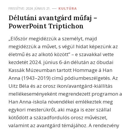
FRISSÍTVE:
2024. JÚNIUS 21.
KULTÚRA
Délutáni avantgárd műfaj –
PowerPoint Triptichon
„Először megidézzük a személyt, majd
megidézzük a művet, s végül hidat képezünk az
életmű és az alkotó között” – e szavakkal vette
kezdetét 2024. június 6-án délután az óbudai
Kassák Múzeumban tartott Hommage á Han
Anna (1943–2019) című pódiumbeszélgetés. Az
Uitz Béla és az orosz ikon/avantgárd-kiállítás
mellékeseményeként megrendezett programon a
Han Anna-iskola növendékei emlékeztek meg
egykori mesterükről, aki maga is ezer szállal
kötődött a századfordulós orosz művészet,
valamint az avantgárd témájához. A rendezvény