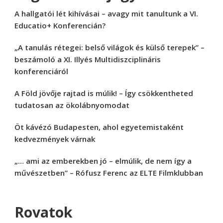
A hallgatói lét kihívásai – avagy mit tanultunk a VI.
Educatio+ Konferencián?
„A tanulás rétegei: belső világok és külső terepek” –
beszámoló a XI. Illyés Multidiszciplináris
konferenciáról
A Föld jövője rajtad is múlik! – Így csökkentheted
tudatosan az ökolábnyomodat
Öt kávézó Budapesten, ahol egyetemistaként
kedvezmények várnak
„… ami az emberekben jó – elmúlik, de nem így a
művészetben” – Rófusz Ferenc az ELTE Filmklubban
Rovatok