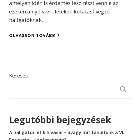
amelyen idén is érdemes lesz részt vennie az
ezeken a nyelvterületeken kutatást végző
hallgatóknak.
OLVASSON TOVÁBB
Keresés
K
Legutóbbi bejegyzések
A hallgatói lét kihívásai – avagy mit tanultunk a VI.
Educatio+ Konferencián?