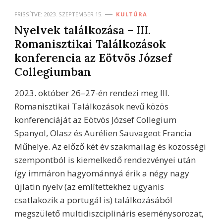
FRISSÍTVE:
2023. SZEPTEMBER 15.
KULTÚRA
Nyelvek találkozása – III.
Romanisztikai Találkozások
konferencia az Eötvös József
Collegiumban
2023. október 26–27-én rendezi meg III.
Romanisztikai Találkozások nevű közös
konferenciáját az Eötvös József Collegium
Spanyol, Olasz és Aurélien Sauvageot Francia
Műhelye. Az előző két év szakmailag és közösségi
szempontból is kiemelkedő rendezvényei után
így immáron hagyománnyá érik a négy nagy
újlatin nyelv (az említettekhez ugyanis
csatlakozik a portugál is) találkozásából
megszülető multidiszciplináris eseménysorozat,