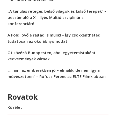
„A tanulás rétegei: belső világok és külső terepek” –
beszámoló a XI. Illyés Multidiszciplináris
konferenciáról
A Föld jövője rajtad is múlik! – Így csökkentheted
tudatosan az ökolábnyomodat
Öt kávézó Budapesten, ahol egyetemistaként
kedvezmények várnak
„… ami az emberekben jó – elmúlik, de nem így a
művészetben” – Rófusz Ferenc az ELTE Filmklubban
Rovatok
Közélet