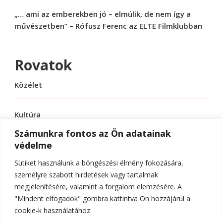
„… ami az emberekben jó – elmúlik, de nem így a
művészetben” – Rófusz Ferenc az ELTE Filmklubban
Rovatok
Közélet
Kultúra
Számunkra fontos az Ön adatainak
védelme
Sport
Sütiket használunk a böngészési élmény fokozására,
Tudomány
személyre szabott hirdetések vagy tartalmak
megjelenítésére, valamint a forgalom elemzésére. A
"Mindent elfogadok" gombra kattintva Ön hozzájárul a
cookie-k használatához.