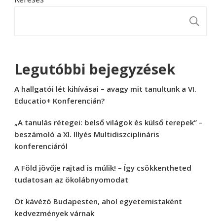
K
Legutóbbi bejegyzések
A hallgatói lét kihívásai – avagy mit tanultunk a VI.
Educatio+ Konferencián?
„A tanulás rétegei: belső világok és külső terepek” –
beszámoló a XI. Illyés Multidiszciplináris
konferenciáról
A Föld jövője rajtad is múlik! – Így csökkentheted
tudatosan az ökolábnyomodat
Öt kávézó Budapesten, ahol egyetemistaként
kedvezmények várnak