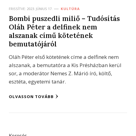
FRISSÍTVE:
2023. JÚNIUS 17.
KULTÚRA
Bombi puszedli miliő – Tudósítás
Oláh Péter a delfinek nem
alszanak című kötetének
bemutatójáról
Oláh Péter első kötetének címe a delfinek nem
alszanak, a bemutatóra a Kis Présházban kerül
sor, a moderátor Nemes Z. Márió író, költő,
esztéta, egyetemi tanár.
OLVASSON TOVÁBB
Keresés