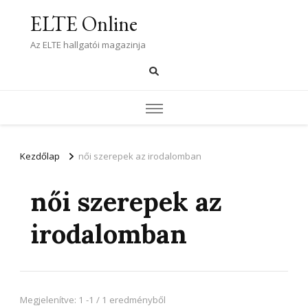
ELTE Online
Az ELTE hallgatói magazinja
Kezdőlap
női szerepek az irodalomban
női szerepek az
irodalomban
Megjelenítve: 1 -1 / 1 eredményből