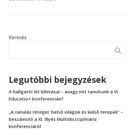
Keresés
K
Legutóbbi bejegyzések
A hallgatói lét kihívásai – avagy mit tanultunk a VI.
Educatio+ Konferencián?
„A tanulás rétegei: belső világok és külső terepek” –
beszámoló a XI. Illyés Multidiszciplináris
konferenciáról