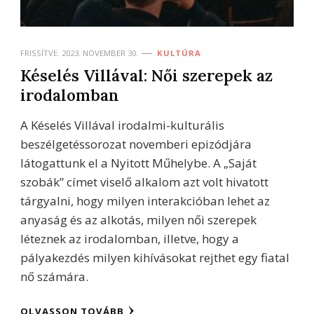
FRISSÍTVE:
2023. NOVEMBER 30.
KULTÚRA
Késelés Villával: Női szerepek az
irodalomban
A Késelés Villával irodalmi-kulturális
beszélgetéssorozat novemberi epizódjára
látogattunk el a Nyitott Műhelybe. A „Saját
szobák” címet viselő alkalom azt volt hivatott
tárgyalni, hogy milyen interakcióban lehet az
anyaság és az alkotás, milyen női szerepek
léteznek az irodalomban, illetve, hogy a
pályakezdés milyen kihívásokat rejthet egy fiatal
nő számára.
OLVASSON TOVÁBB