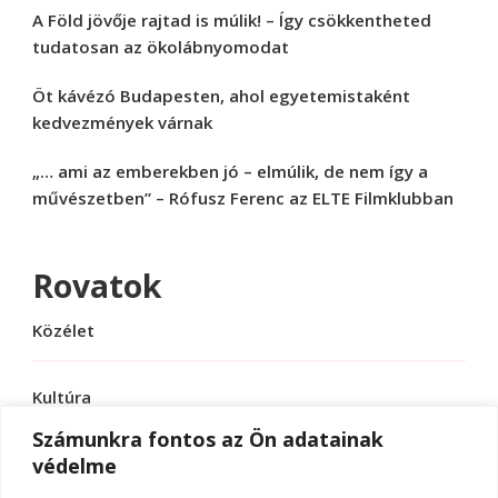
A Föld jövője rajtad is múlik! – Így csökkentheted
tudatosan az ökolábnyomodat
Öt kávézó Budapesten, ahol egyetemistaként
kedvezmények várnak
„… ami az emberekben jó – elmúlik, de nem így a
művészetben” – Rófusz Ferenc az ELTE Filmklubban
Rovatok
Közélet
Kultúra
Számunkra fontos az Ön adatainak
védelme
Sport