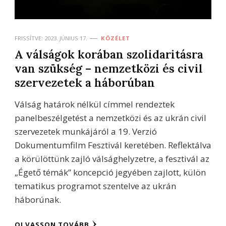
FRISSÍTVE:
2023. JÚNIUS 17.
KÖZÉLET
A válságok korában szolidaritásra
van szükség – nemzetközi és civil
szervezetek a háborúban
Válság határok nélkül címmel rendeztek
panelbeszélgetést a nemzetközi és az ukrán civil
szervezetek munkájáról a 19. Verzió
Dokumentumfilm Fesztivál keretében. Reflektálva
a körülöttünk zajló válsághelyzetre, a fesztivál az
„Égető témák” koncepció jegyében zajlott, külön
tematikus programot szentelve az ukrán
háborúnak.
OLVASSON TOVÁBB