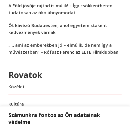
A Föld jövője rajtad is múlik! – Így csökkentheted
tudatosan az ökolábnyomodat
Öt kávézó Budapesten, ahol egyetemistaként
kedvezmények várnak
„… ami az emberekben jó – elmúlik, de nem így a
művészetben” – Rófusz Ferenc az ELTE Filmklubban
Rovatok
Közélet
Kultúra
Számunkra fontos az Ön adatainak
védelme
Sport