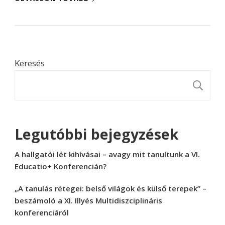
Keresés
K
Legutóbbi bejegyzések
A hallgatói lét kihívásai – avagy mit tanultunk a VI.
Educatio+ Konferencián?
„A tanulás rétegei: belső világok és külső terepek” –
beszámoló a XI. Illyés Multidiszciplináris
konferenciáról