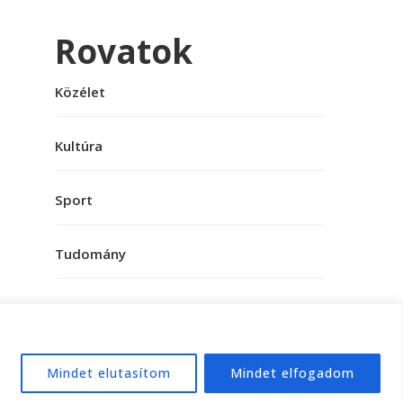
Rovatok
Közélet
Kultúra
Sport
Tudomány
Mindet elutasítom
Mindet elfogadom
e:
WordPress
.