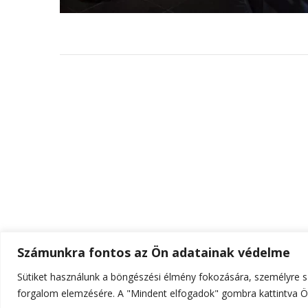
Számunkra fontos az Ön adatainak védelme
Sütiket használunk a böngészési élmény fokozására, személyre sz
© Szerzői jog 2026
ELTE Online
. Minden jog fenn
forgalom elemzésére. A "Mindent elfogadok" gombra kattintva Ön