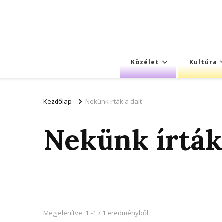
Közélet
Kultúra
Kezdőlap
Nekünk írták a dalt
Nekünk írták 
Megjelenítve: 1 -1 / 1 eredményből