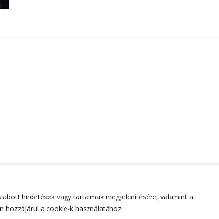
abott hirdetések vagy tartalmak megjelenítésére, valamint a
tartva.
Hello Fashion | Fejlesztette
Blossom Themes
.Készített
 hozzájárul a cookie-k használatához.