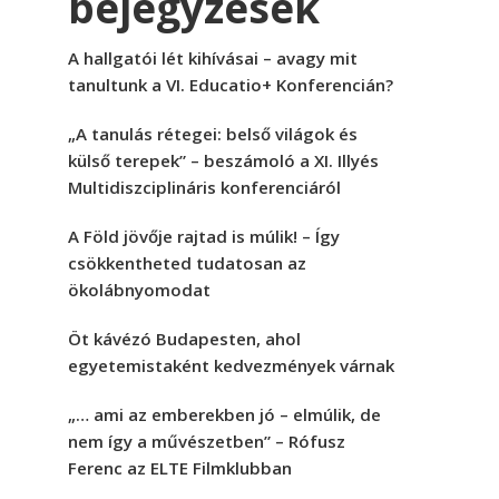
bejegyzések
A hallgatói lét kihívásai – avagy mit
tanultunk a VI. Educatio+ Konferencián?
„A tanulás rétegei: belső világok és
külső terepek” – beszámoló a XI. Illyés
Multidiszciplináris konferenciáról
A Föld jövője rajtad is múlik! – Így
csökkentheted tudatosan az
ökolábnyomodat
Öt kávézó Budapesten, ahol
egyetemistaként kedvezmények várnak
„… ami az emberekben jó – elmúlik, de
nem így a művészetben” – Rófusz
Ferenc az ELTE Filmklubban