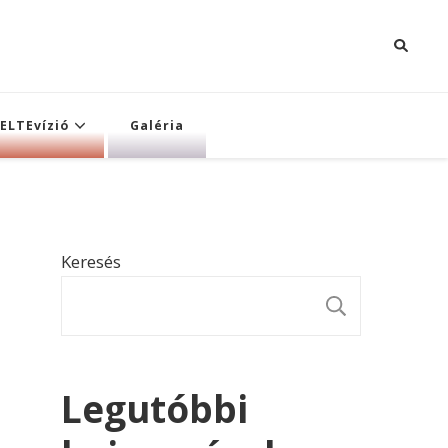
ELTEvízió
Galéria
Keresés
KERESÉ
Legutóbbi