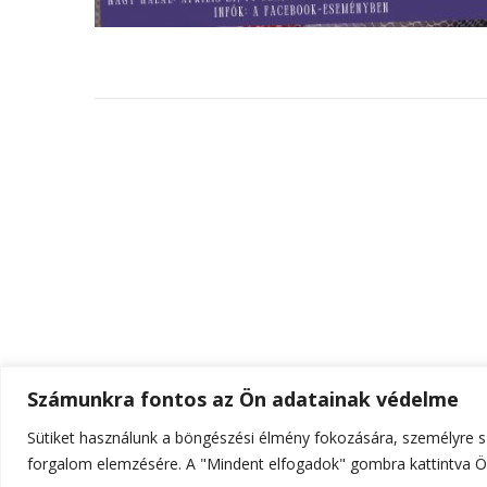
Számunkra fontos az Ön adatainak védelme
Sütiket használunk a böngészési élmény fokozására, személyre sz
© Szerzői jog 2026
ELTE Online
. Minden jog fenn
forgalom elemzésére. A "Mindent elfogadok" gombra kattintva Ön