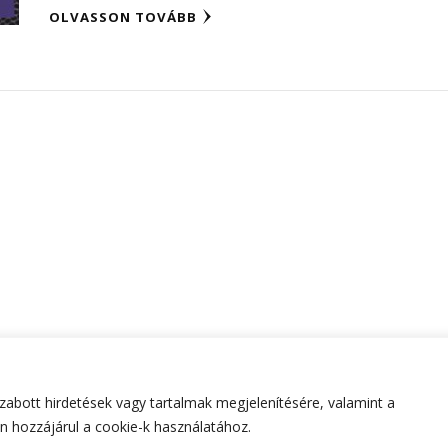
OLVASSON TOVÁBB
abott hirdetések vagy tartalmak megjelenítésére, valamint a
tartva.
Hello Fashion | Fejlesztette
Blossom Themes
.Készített
 hozzájárul a cookie-k használatához.