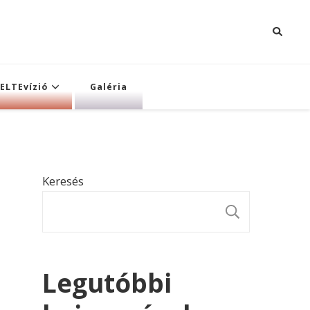
ELTEvízió
Galéria
Keresés
KERESÉ
Legutóbbi