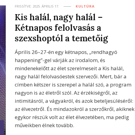
FRISSÍTVE:
2025. ÁPRILIS 17.
KULTÚRA
Kis halál, nagy halál –
Kétnapos felolvasás a
szexshoptól a temetőig
Április 26–27-én egy kétnapos, „rendhagyó
happening”-gel várják az irodalom, és
mindenekelőtt az élet szerelmeseit a Kis halál,
nagy halál felolvasóestek szervezői. Mert, bár a
címben kétszer is szerepel a halál szó, a program
nagyon is az életről szól. Az érzékiségről, az
intimitásról, a vágyakról, és azok beteljesüléséről:
az élvezetről. És mindazokról a szerzőkről, akiknek
egykor részük volt az élet élvezetében, ma pedig
műveikben élnek tovább.