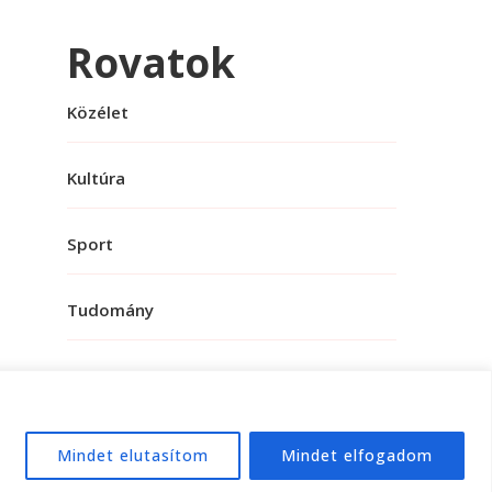
Rovatok
Közélet
Kultúra
Sport
Tudomány
Mindet elutasítom
Mindet elfogadom
e:
WordPress
.