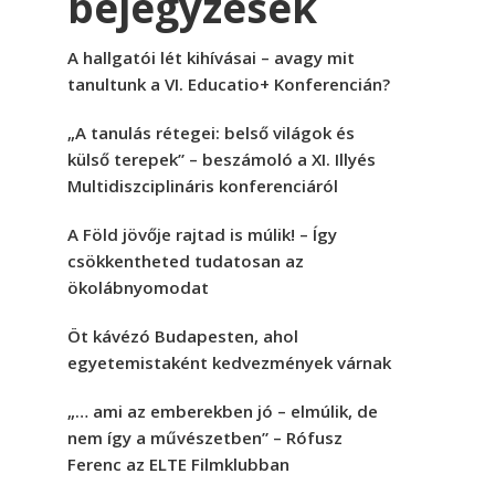
bejegyzések
A hallgatói lét kihívásai – avagy mit
tanultunk a VI. Educatio+ Konferencián?
„A tanulás rétegei: belső világok és
külső terepek” – beszámoló a XI. Illyés
Multidiszciplináris konferenciáról
A Föld jövője rajtad is múlik! – Így
csökkentheted tudatosan az
ökolábnyomodat
Öt kávézó Budapesten, ahol
egyetemistaként kedvezmények várnak
„… ami az emberekben jó – elmúlik, de
nem így a művészetben” – Rófusz
Ferenc az ELTE Filmklubban