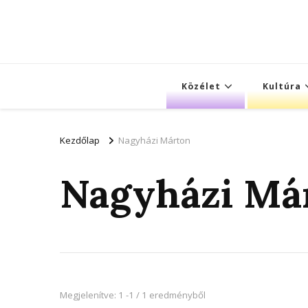
Közélet
Kultúra
Kezdőlap
Nagyházi Márton
Nagyházi Má
Megjelenítve: 1 -1 / 1 eredményből