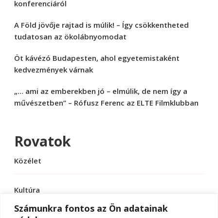
konferenciáról
A Föld jövője rajtad is múlik! – Így csökkentheted
tudatosan az ökolábnyomodat
Öt kávézó Budapesten, ahol egyetemistaként
kedvezmények várnak
„… ami az emberekben jó – elmúlik, de nem így a
művészetben” – Rófusz Ferenc az ELTE Filmklubban
Rovatok
Közélet
Kultúra
Számunkra fontos az Ön adatainak