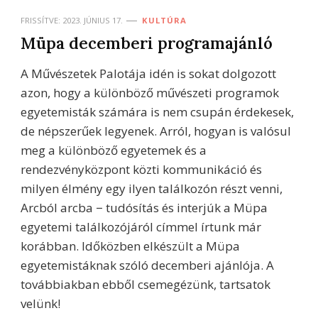
FRISSÍTVE:
2023. JÚNIUS 17.
KULTÚRA
Müpa decemberi programajánló
A Művészetek Palotája idén is sokat dolgozott
azon, hogy a különböző művészeti programok
egyetemisták számára is nem csupán érdekesek,
de népszerűek legyenek. Arról, hogyan is valósul
meg a különböző egyetemek és a
rendezvényközpont közti kommunikáció és
milyen élmény egy ilyen találkozón részt venni,
Arcból arcba − tudósítás és interjúk a Müpa
egyetemi találkozójáról címmel írtunk már
korábban. Időközben elkészült a Müpa
egyetemistáknak szóló decemberi ajánlója. A
továbbiakban ebből csemegézünk, tartsatok
velünk!