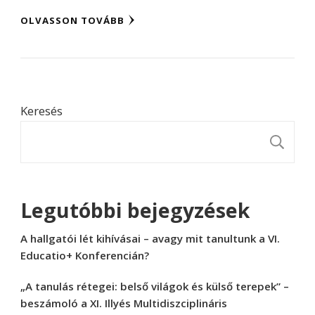
OLVASSON TOVÁBB
Keresés
K
Legutóbbi bejegyzések
A hallgatói lét kihívásai – avagy mit tanultunk a VI.
Educatio+ Konferencián?
„A tanulás rétegei: belső világok és külső terepek” –
beszámoló a XI. Illyés Multidiszciplináris