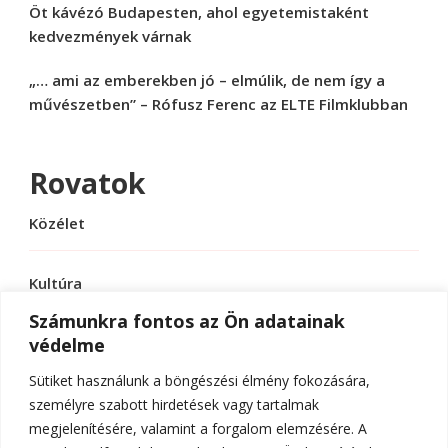
Öt kávézó Budapesten, ahol egyetemistaként
kedvezmények várnak
„… ami az emberekben jó – elmúlik, de nem így a
művészetben” – Rófusz Ferenc az ELTE Filmklubban
Rovatok
Közélet
Kultúra
Számunkra fontos az Ön adatainak
védelme
Sport
Sütiket használunk a böngészési élmény fokozására,
Tudomány
személyre szabott hirdetések vagy tartalmak
megjelenítésére, valamint a forgalom elemzésére. A