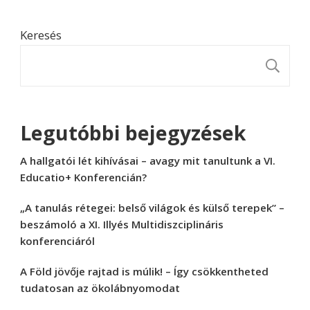
Keresés
K
Legutóbbi bejegyzések
A hallgatói lét kihívásai – avagy mit tanultunk a VI.
Educatio+ Konferencián?
„A tanulás rétegei: belső világok és külső terepek” –
beszámoló a XI. Illyés Multidiszciplináris
konferenciáról
A Föld jövője rajtad is múlik! – Így csökkentheted
tudatosan az ökolábnyomodat