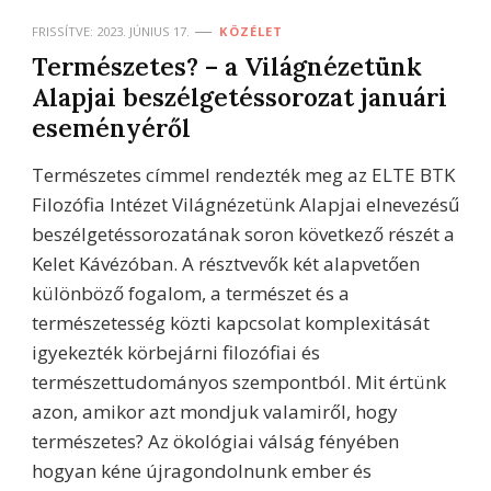
FRISSÍTVE:
2023. JÚNIUS 17.
KÖZÉLET
Természetes? – a Világnézetünk
Alapjai beszélgetéssorozat januári
eseményéről
Természetes címmel rendezték meg az ELTE BTK
Filozófia Intézet Világnézetünk Alapjai elnevezésű
beszélgetéssorozatának soron következő részét a
Kelet Kávézóban. A résztvevők két alapvetően
különböző fogalom, a természet és a
természetesség közti kapcsolat komplexitását
igyekezték körbejárni filozófiai és
természettudományos szempontból. Mit értünk
azon, amikor azt mondjuk valamiről, hogy
természetes? Az ökológiai válság fényében
hogyan kéne újragondolnunk ember és