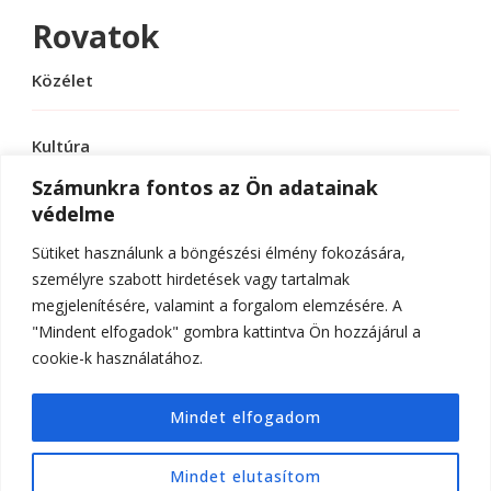
Rovatok
Közélet
Kultúra
Számunkra fontos az Ön adatainak
védelme
Sport
Sütiket használunk a böngészési élmény fokozására,
Tudomány
személyre szabott hirdetések vagy tartalmak
megjelenítésére, valamint a forgalom elemzésére. A
"Mindent elfogadok" gombra kattintva Ön hozzájárul a
cookie-k használatához.
© Szerzői jog 2026
ELTE Online
. Minden jog
Mindet elfogadom
fenntartva.
Hello Fashion | Fejlesztette
Blossom
Themes
.Készítette:
WordPress
.
Mindet elutasítom