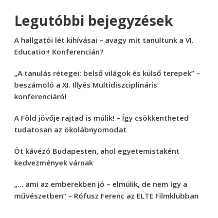
Legutóbbi bejegyzések
A hallgatói lét kihívásai – avagy mit tanultunk a VI.
Educatio+ Konferencián?
„A tanulás rétegei: belső világok és külső terepek” –
beszámoló a XI. Illyés Multidiszciplináris
konferenciáról
A Föld jövője rajtad is múlik! – Így csökkentheted
tudatosan az ökolábnyomodat
Öt kávézó Budapesten, ahol egyetemistaként
kedvezmények várnak
„… ami az emberekben jó – elmúlik, de nem így a
művészetben” – Rófusz Ferenc az ELTE Filmklubban