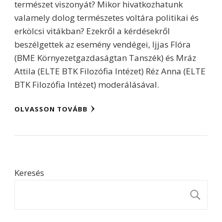
természet viszonyát? Mikor hivatkozhatunk
valamely dolog természetes voltára politikai és
erkölcsi vitákban? Ezekről a kérdésekről
beszélgettek az esemény vendégei, Ijjas Flóra
(BME Környezetgazdaságtan Tanszék) és Mráz
Attila (ELTE BTK Filozófia Intézet) Réz Anna (ELTE
BTK Filozófia Intézet) moderálásával.
OLVASSON TOVÁBB
Keresés
K