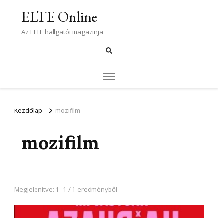
ELTE Online
Az ELTE hallgatói magazinja
Kezdőlap
mozifilm
mozifilm
Megjelenítve: 1 -1 / 1 eredményből