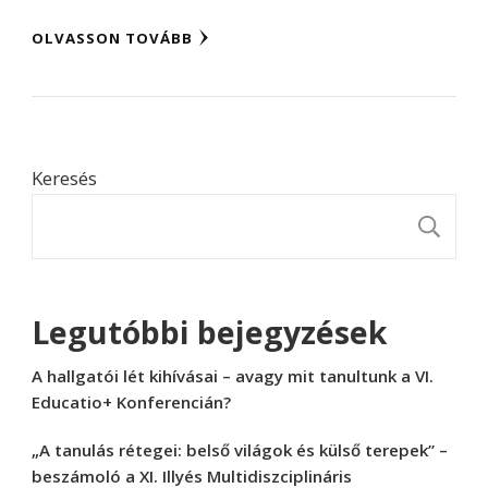
OLVASSON TOVÁBB
Keresés
K
Legutóbbi bejegyzések
A hallgatói lét kihívásai – avagy mit tanultunk a VI.
Educatio+ Konferencián?
„A tanulás rétegei: belső világok és külső terepek” –
beszámoló a XI. Illyés Multidiszciplináris