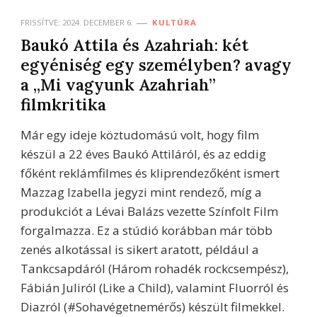
FRISSÍTVE:
2024. DECEMBER 6.
KULTÚRA
Baukó Attila és Azahriah: két
egyéniség egy személyben? avagy
a „Mi vagyunk Azahriah”
filmkritika
Már egy ideje köztudomású volt, hogy film
készül a 22 éves Baukó Attiláról, és az eddig
főként reklámfilmes és kliprendezőként ismert
Mazzag Izabella jegyzi mint rendező, míg a
produkciót a Lévai Balázs vezette Színfolt Film
forgalmazza. Ez a stúdió korábban már több
zenés alkotással is sikert aratott, például a
Tankcsapdáról (Három rohadék rockcsempész),
Fábián Juliról (Like a Child), valamint Fluorról és
Diazról (#Sohavégetnemérős) készült filmekkel.