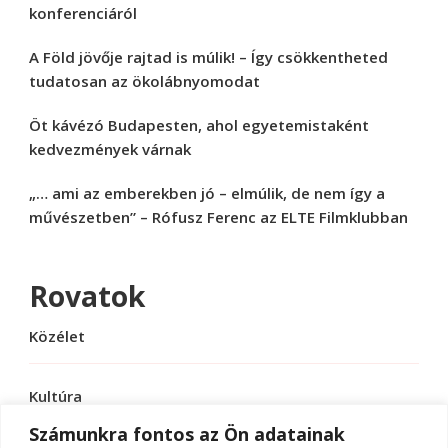
konferenciáról
A Föld jövője rajtad is múlik! – Így csökkentheted
tudatosan az ökolábnyomodat
Öt kávézó Budapesten, ahol egyetemistaként
kedvezmények várnak
„… ami az emberekben jó – elmúlik, de nem így a
művészetben” – Rófusz Ferenc az ELTE Filmklubban
Rovatok
Közélet
Kultúra
Számunkra fontos az Ön adatainak