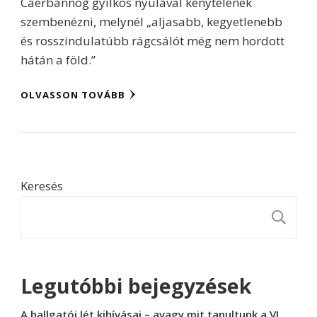
Caerbannog gyilkos nyulával kénytelenek
szembenézni, melynél „aljasabb, kegyetlenebb
és rosszindulatúbb rágcsálót még nem hordott
hátán a föld.”
OLVASSON TOVÁBB
Keresés
K
Legutóbbi bejegyzések
A hallgatói lét kihívásai – avagy mit tanultunk a VI.