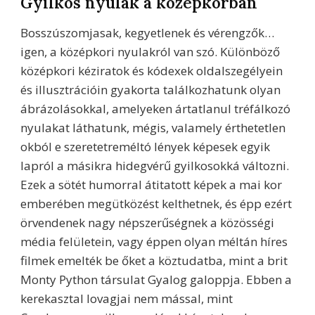
Gyilkos nyulak a középkorban
Bosszúszomjasak, kegyetlenek és vérengzők…
igen, a középkori nyulakról van szó. Különböző
középkori kéziratok és kódexek oldalszegélyein
és illusztrációin gyakorta találkozhatunk olyan
ábrázolásokkal, amelyeken ártatlanul tréfálkozó
nyulakat láthatunk, mégis, valamely érthetetlen
okból e szeretetreméltó lények képesek egyik
lapról a másikra hidegvérű gyilkosokká változni.
Ezek a sötét humorral átitatott képek a mai kor
emberében megütközést kelthetnek, és épp ezért
örvendenek nagy népszerűségnek a közösségi
média felületein, vagy éppen olyan méltán híres
filmek emelték be őket a köztudatba, mint a brit
Monty Python társulat Gyalog galoppja. Ebben a
kerekasztal lovagjai nem mással, mint