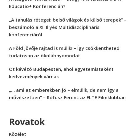
Educatio+ Konferencián?
„A tanulás rétegei: belső világok és külső terepek” –
beszámoló a XI. Illyés Multidiszciplináris
konferenciáról
A Föld jövője rajtad is múlik! – Így csökkentheted
tudatosan az ökolábnyomodat
Öt kávézó Budapesten, ahol egyetemistaként
kedvezmények várnak
„… ami az emberekben jó – elmúlik, de nem így a
művészetben” – Rófusz Ferenc az ELTE Filmklubban
Rovatok
Közélet