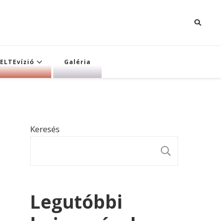
ELTEvízió
Galéria
Keresés
KERESÉ
Legutóbbi