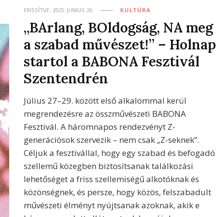
FRISSÍTVE:
2025. JÚNIUS 26.
KULTÚRA
„BArlang, BOldogság, NA meg
a szabad művészet!” – Holnap
startol a BABONA Fesztivál
Szentendrén
Július 27–29. között első alkalommal kerül
megrendezésre az összművészeti BABONA
Fesztivál. A háromnapos rendezvényt Z-
generációsok szervezik – nem csak „Z-seknek”.
Céljuk a fesztivállal, hogy egy szabad és befogadó
szellemű közegben biztosítsanak találkozási
lehetőséget a friss szellemiségű alkotóknak és
közönségnek, és persze, hogy közös, felszabadult
művészeti élményt nyújtsanak azoknak, akik e