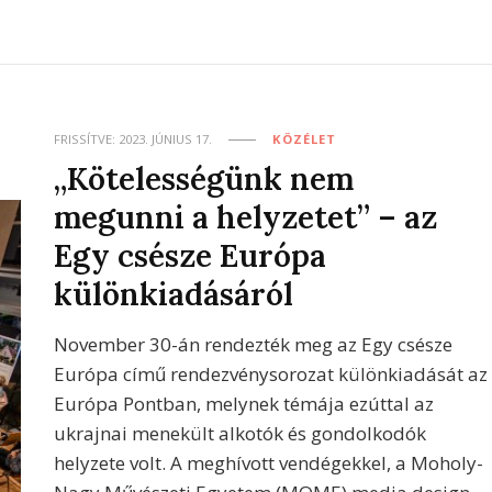
FRISSÍTVE:
2023. JÚNIUS 17.
KÖZÉLET
„Kötelességünk nem
megunni a helyzetet” – az
Egy csésze Európa
különkiadásáról
November 30-án rendezték meg az Egy csésze
Európa című rendezvénysorozat különkiadását az
Európa Pontban, melynek témája ezúttal az
ukrajnai menekült alkotók és gondolkodók
helyzete volt. A meghívott vendégekkel, a Moholy-