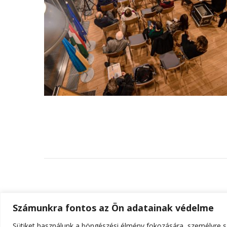
Számunkra fontos az Ön adatainak védelme
Sütiket használunk a böngészési élmény fokozására, személyre sz