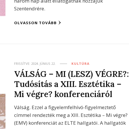
három nap alatt ellátogatnak hozzájuk
Szentendrére.
OLVASSON TOVÁBB
FRISSÍTVE:
2024. JÚNIUS 22.
KULTÚRA
VÁLSÁG – MI (LESZ) VÉGRE?:
Tudósítás a XIII. Esztétika –
Mi végre? konferenciáról
Válság. Ezzel a figyelemfelhívó-figyelmeztető
címmel rendezték meg a XIII. Esztétika – Mi végre?
(EMV) konferenciát az ELTE hallgatói. A hallgatók