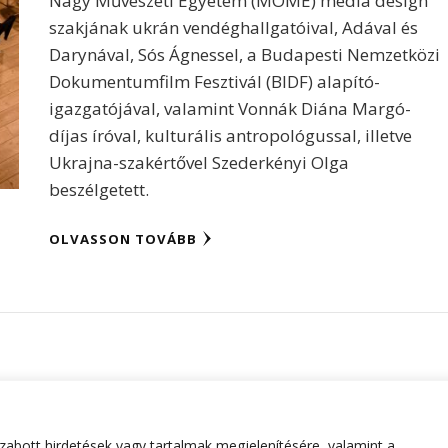
Nagy Művészeti Egyetem (MOME) media design
szakjának ukrán vendéghallgatóival, Adával és
Darynával, Sós Ágnessel, a Budapesti Nemzetközi
Dokumentumfilm Fesztivál (BIDF) alapító-
igazgatójával, valamint Vonnák Diána Margó-
díjas íróval, kulturális antropológussal, illetve
Ukrajna-szakértővel Szederkényi Olga
beszélgetett.
OLVASSON TOVÁBB
abott hirdetések vagy tartalmak megjelenítésére, valamint a