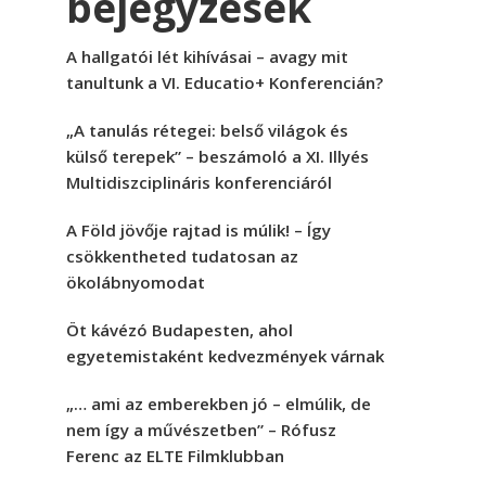
bejegyzések
A hallgatói lét kihívásai – avagy mit
tanultunk a VI. Educatio+ Konferencián?
„A tanulás rétegei: belső világok és
külső terepek” – beszámoló a XI. Illyés
Multidiszciplináris konferenciáról
A Föld jövője rajtad is múlik! – Így
csökkentheted tudatosan az
ökolábnyomodat
Öt kávézó Budapesten, ahol
egyetemistaként kedvezmények várnak
„… ami az emberekben jó – elmúlik, de
nem így a művészetben” – Rófusz
Ferenc az ELTE Filmklubban