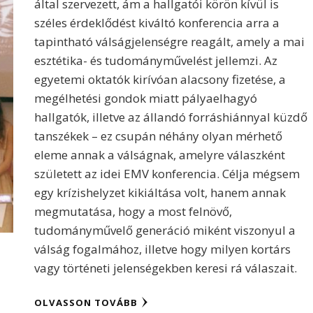
által szervezett, ám a hallgatói körön kívül is
széles érdeklődést kiváltó konferencia arra a
tapintható válságjelenségre reagált, amely a mai
esztétika- és tudományművelést jellemzi. Az
egyetemi oktatók kirívóan alacsony fizetése, a
megélhetési gondok miatt pályaelhagyó
hallgatók, illetve az állandó forráshiánnyal küzdő
tanszékek – ez csupán néhány olyan mérhető
eleme annak a válságnak, amelyre válaszként
született az idei EMV konferencia. Célja mégsem
egy krízishelyzet kikiáltása volt, hanem annak
megmutatása, hogy a most felnövő,
tudományművelő generáció miként viszonyul a
válság fogalmához, illetve hogy milyen kortárs
vagy történeti jelenségekben keresi rá válaszait.
OLVASSON TOVÁBB