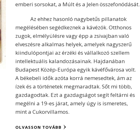
emberi sorsokat, a Múlt és a Jelen összefonódását.
Az ehhez hasonló nagybetűs pillanatok
megélésében segédkeznek a kávézók. Otthonos
zugok, elmélyülésre vagy épp a zsivajban való
elveszésre alkalmas helyek, amelyek nagyszerű
kiindulópontjai az érzéki és vállalkozó szellem
intellektuális kalandozásainak. Hajdanában
Budapest Közép-Európa egyik kávéfővárosa volt.
A békebeli idők azóta korrá nemesedtek, ám az
ízek és a történetek megmaradtak. Sőt mi több,
gazdagodtak. Ezt a gazdagságot segít feltárni és
megélni a 19-es járat, amely úgy is ismeretes,
mint a Cukorvillamos.
OLVASSON TOVÁBB