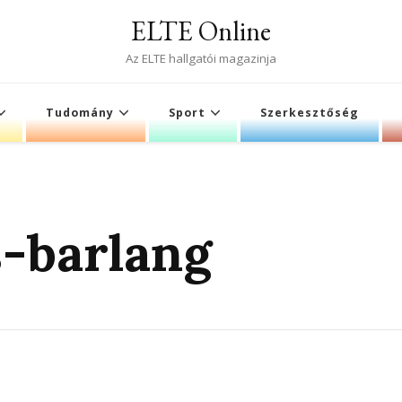
ELTE Online
Az ELTE hallgatói magazinja
Tudomány
Sport
Szerkesztőség
-barlang