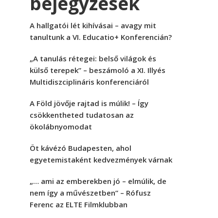
bejegyzések
A hallgatói lét kihívásai – avagy mit
tanultunk a VI. Educatio+ Konferencián?
„A tanulás rétegei: belső világok és
külső terepek” – beszámoló a XI. Illyés
Multidiszciplináris konferenciáról
A Föld jövője rajtad is múlik! – Így
csökkentheted tudatosan az
ökolábnyomodat
Öt kávézó Budapesten, ahol
egyetemistaként kedvezmények várnak
„… ami az emberekben jó – elmúlik, de
nem így a művészetben” – Rófusz
Ferenc az ELTE Filmklubban