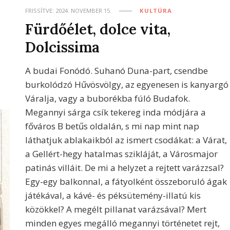
FRISSÍTVE:
2024. NOVEMBER 15.
KULTÚRA
Fürdőélet, dolce vita,
Dolcissima
A budai Fonódó. Suhanó Duna-part, csendbe
burkolódzó Hűvösvölgy, az egyenesen is kanyargó
Váralja, vagy a buborékba fúló Budafok.
Megannyi sárga csík tekereg inda módjára a
főváros B betűs oldalán, s mi nap mint nap
láthatjuk ablakaikból az ismert csodákat: a Várat,
a Gellért-hegy hatalmas szikláját, a Városmajor
patinás villáit. De mi a helyzet a rejtett varázzsal?
Egy-egy balkonnal, a fátyolként összeboruló ágak
játékával, a kávé- és péksütemény-illatú kis
közökkel? A megélt pillanat varázsával? Mert
minden egyes megálló megannyi történetet rejt,