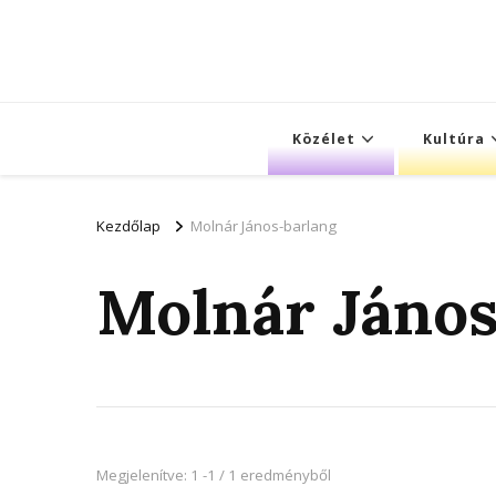
Közélet
Kultúra
Kezdőlap
Molnár János-barlang
Molnár János
Megjelenítve: 1 -1 / 1 eredményből