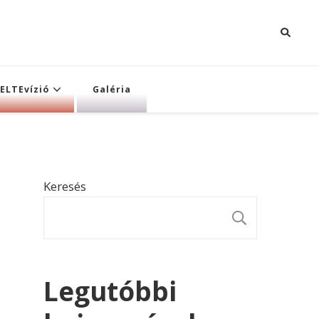
ELTEvízió
Galéria
Keresés
KERESÉ
Legutóbbi