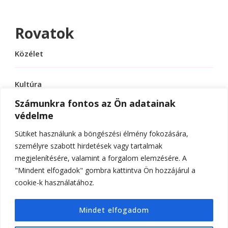
Rovatok
Közélet
Kultúra
Számunkra fontos az Ön adatainak
védelme
Sport
Sütiket használunk a böngészési élmény fokozására,
Tudomány
személyre szabott hirdetések vagy tartalmak
megjelenítésére, valamint a forgalom elemzésére. A
"Mindent elfogadok" gombra kattintva Ön hozzájárul a
cookie-k használatához.
© Szerzői jog 2026
ELTE Online
. Minden jog
Mindet elfogadom
fenntartva.
Hello Fashion | Fejlesztette
Blossom