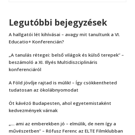
Legutóbbi bejegyzések
A hallgatói lét kihívásai – avagy mit tanultunk a VI.
Educatio+ Konferencián?
„A tanulás rétegei: belső világok és külső terepek” –
beszámoló a XI. Illyés Multidiszciplináris
konferenciáról
A Föld jövője rajtad is múlik! – Így csökkentheted
tudatosan az ökolábnyomodat
Öt kávézó Budapesten, ahol egyetemistaként
kedvezmények várnak
„… ami az emberekben jó – elmúlik, de nem így a
művészetben” – Rófusz Ferenc az ELTE Filmklubban