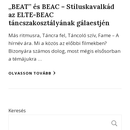
„BEAT” és BEAC – Stíluskavalkád
az ELTE-BEAC
táncszakosztályának gálaestjén
Más ritmusra, Táncra fel, Táncoló szív, Fame – A
hírnév ára. Mi a közös az előbbi filmekben?
Bizonyára számos dolog, most mégis elsősorban
a témájukra …
OLVASSON TOVÁBB
Keresés
K