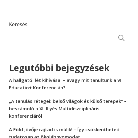
Keresés
K
Legutóbbi bejegyzések
A hallgatói lét kihívásai – avagy mit tanultunk a VI.
Educatio+ Konferencián?
„A tanulás rétegei: belső világok és külső terepek” –
beszámoló a XI. Illyés Multidiszciplináris
konferenciáról
A Föld jövője rajtad is múlik! – Így csökkentheted
tudatosan az ökolábnyomodat