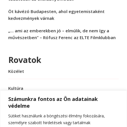
Öt kávézó Budapesten, ahol egyetemistaként
kedvezmények várnak
„… ami az emberekben jó – elmúlik, de nem így a
művészetben” – Rófusz Ferenc az ELTE Filmklubban
Rovatok
Közélet
Kultúra
Számunkra fontos az Ön adatainak
védelme
Sport
Sütiket használunk a böngészési élmény fokozására,
Tudomány
személyre szabott hirdetések vagy tartalmak