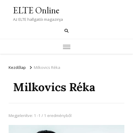
ELTE Online
Az ELTE hallgatói magazinja
Kezdőlap
Milkovics Réka
Milkovics Réka
Megjelenítve: 1 -1 / 1 eredményből