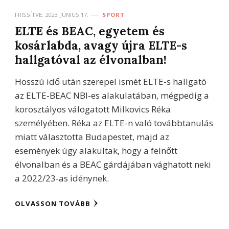
FRISSÍTVE:
2023. JÚNIUS 17.
SPORT
ELTE és BEAC, egyetem és
kosárlabda, avagy újra ELTE-s
hallgatóval az élvonalban!
Hosszú idő után szerepel ismét ELTE-s hallgató
az ELTE-BEAC NBI-es alakulatában, mégpedig a
korosztályos válogatott Milkovics Réka
személyében. Réka az ELTE-n való továbbtanulás
miatt választotta Budapestet, majd az
események úgy alakultak, hogy a felnőtt
élvonalban és a BEAC gárdájában vághatott neki
a 2022/23-as idénynek.
OLVASSON TOVÁBB