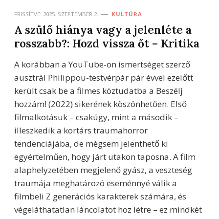
FRISSÍTVE:
2025. SZEPTEMBER 2.
KULTÚRA
A szülő hiánya vagy a jelenléte a
rosszabb?: Hozd vissza őt – Kritika
A korábban a YouTube-on ismertséget szerző
ausztrál Philippou-testvérpár pár évvel ezelőtt
került csak be a filmes köztudatba a Beszélj
hozzám! (2022) sikerének köszönhetően. Első
filmalkotásuk – csakúgy, mint a második –
illeszkedik a kortárs traumahorror
tendenciájába, de mégsem jelenthető ki
egyértelműen, hogy járt utakon taposna. A film
alaphelyzetében megjelenő gyász, a veszteség
traumája meghatározó eseménnyé válik a
filmbeli Z generációs karakterek számára, és
végeláthatatlan láncolatot hoz létre – ez mindkét