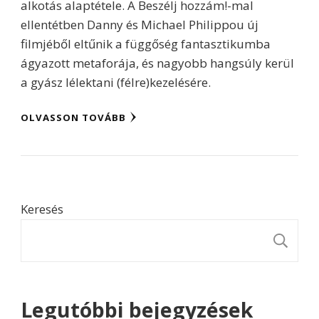
alkotás alaptétele. A Beszélj hozzám!-mal
ellentétben Danny és Michael Philippou új
filmjéből eltűnik a függőség fantasztikumba
ágyazott metaforája, és nagyobb hangsúly kerül
a gyász lélektani (félre)kezelésére.
OLVASSON TOVÁBB
Keresés
K
Legutóbbi bejegyzések