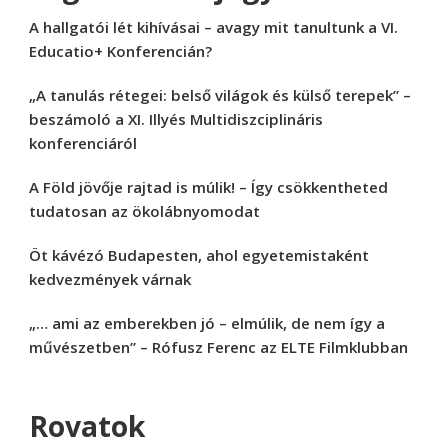
A hallgatói lét kihívásai – avagy mit tanultunk a VI.
Educatio+ Konferencián?
„A tanulás rétegei: belső világok és külső terepek” –
beszámoló a XI. Illyés Multidiszciplináris
konferenciáról
A Föld jövője rajtad is múlik! – Így csökkentheted
tudatosan az ökolábnyomodat
Öt kávézó Budapesten, ahol egyetemistaként
kedvezmények várnak
„… ami az emberekben jó – elmúlik, de nem így a
művészetben” – Rófusz Ferenc az ELTE Filmklubban
Rovatok