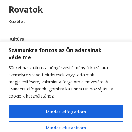
Rovatok
Közélet
Kultúra
Számunkra fontos az Ön adatainak
védelme
Sport
Sütiket használunk a böngészési élmény fokozására,
Tudomány
személyre szabott hirdetések vagy tartalmak
megjelenítésére, valamint a forgalom elemzésére. A
"Mindent elfogadok" gombra kattintva Ön hozzájárul a
cookie-k használatához.
© Szerzői jog 2026
ELTE Online
. Minden jog
Mindet elfogadom
fenntartva.
Hello Fashion | Fejlesztette
Blossom
Themes
.Készítette:
WordPress
.
Mindet elutasítom