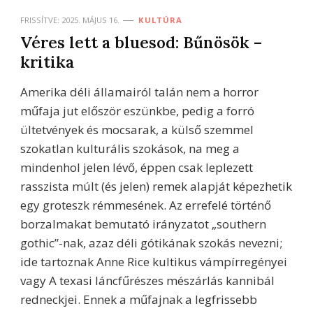
FRISSÍTVE:
2025. MÁJUS 16.
KULTÚRA
Véres lett a bluesod: Bűnösök –
kritika
Amerika déli államairól talán nem a horror
műfaja jut először eszünkbe, pedig a forró
ültetvények és mocsarak, a külső szemmel
szokatlan kulturális szokások, na meg a
mindenhol jelen lévő, éppen csak leplezett
rasszista múlt (és jelen) remek alapját képezhetik
egy groteszk rémmesének. Az errefelé történő
borzalmakat bemutató irányzatot „southern
gothic”-nak, azaz déli gótikának szokás nevezni;
ide tartoznak Anne Rice kultikus vámpírregényei
vagy A texasi láncfűrészes mészárlás kannibál
redneckjei. Ennek a műfajnak a legfrissebb