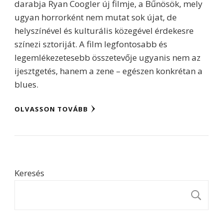
darabja Ryan Coogler új filmje, a Bűnösök, mely
ugyan horrorként nem mutat sok újat, de
helyszínével és kulturális közegével érdekesre
színezi sztoriját. A film legfontosabb és
legemlékezetesebb összetevője ugyanis nem az
ijesztgetés, hanem a zene – egészen konkrétan a
blues.
OLVASSON TOVÁBB
Keresés
K