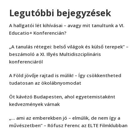
Legutóbbi bejegyzések
A hallgatói lét kihívásai – avagy mit tanultunk a VI.
Educatio+ Konferencián?
„A tanulás rétegei: belső világok és külső terepek” –
beszámoló a XI. Illyés Multidiszciplináris
konferenciáról
A Föld jövője rajtad is múlik! – Így csökkentheted
tudatosan az ökolábnyomodat
Öt kávézó Budapesten, ahol egyetemistaként
kedvezmények várnak
„… ami az emberekben jó – elmúlik, de nem így a
művészetben” – Rófusz Ferenc az ELTE Filmklubban