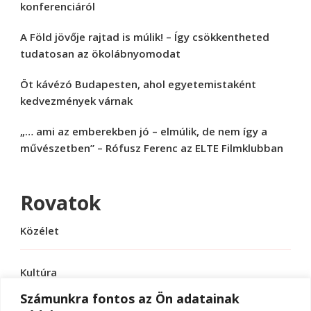
konferenciáról
A Föld jövője rajtad is múlik! – Így csökkentheted
tudatosan az ökolábnyomodat
Öt kávézó Budapesten, ahol egyetemistaként
kedvezmények várnak
„… ami az emberekben jó – elmúlik, de nem így a
művészetben” – Rófusz Ferenc az ELTE Filmklubban
Rovatok
Közélet
Kultúra
Számunkra fontos az Ön adatainak