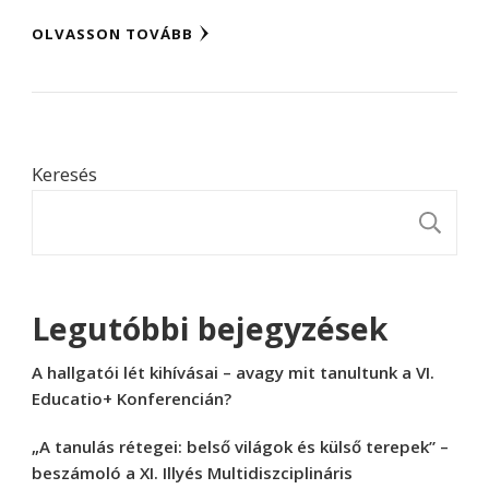
OLVASSON TOVÁBB
Keresés
K
Legutóbbi bejegyzések
A hallgatói lét kihívásai – avagy mit tanultunk a VI.
Educatio+ Konferencián?
„A tanulás rétegei: belső világok és külső terepek” –
beszámoló a XI. Illyés Multidiszciplináris