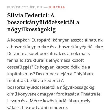
FRISSÍTVE:
2025. ÁPRILIS 3.
KULTÚRA
Silvia Federici: A
boszorkányüldözésektől a
nőgyilkosságokig
A középkori Európáról könnyen asszociálhatunk
a boszorkányperekre és a boszorkányégetésekre.
De van-e a sötét borzalmak és a nők ma is
fennálló strukturális elnyomása között
összefüggés? És hogyan kapcsolódik ide a
kapitalizmus? December elején a Gólyában
mutatták be Silvia Federici A
boszorkányüldözésektől a nőgyilkosságokig
című könyvének magyar fordítását a Théâtre le
Levain és a Mérce közös kiadásában, mely
választ hivatott adni minderre.