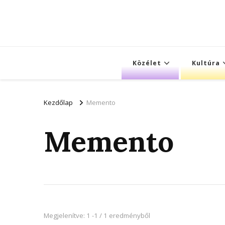
Közélet
Kultúra
Kezdőlap
Memento
Memento
Megjelenítve: 1 -1 / 1 eredményből