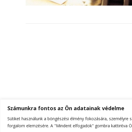
Számunkra fontos az Ön adatainak védelme
Sütiket használunk a böngészési élmény fokozására, személyre sz
© Szerzői jog 2026
ELTE Online
. Minden jog fenn
forgalom elemzésére. A "Mindent elfogadok" gombra kattintva Ön