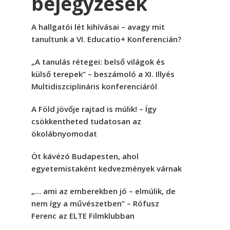
bejegyzések
A hallgatói lét kihívásai – avagy mit
tanultunk a VI. Educatio+ Konferencián?
„A tanulás rétegei: belső világok és
külső terepek” – beszámoló a XI. Illyés
Multidiszciplináris konferenciáról
A Föld jövője rajtad is múlik! – Így
csökkentheted tudatosan az
ökolábnyomodat
Öt kávézó Budapesten, ahol
egyetemistaként kedvezmények várnak
„… ami az emberekben jó – elmúlik, de
nem így a művészetben” – Rófusz
Ferenc az ELTE Filmklubban