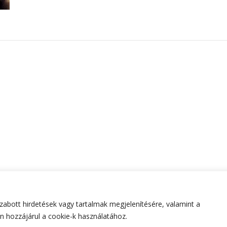
abott hirdetések vagy tartalmak megjelenítésére, valamint a
tartva.
Hello Fashion | Fejlesztette
Blossom Themes
.Készített
 hozzájárul a cookie-k használatához.