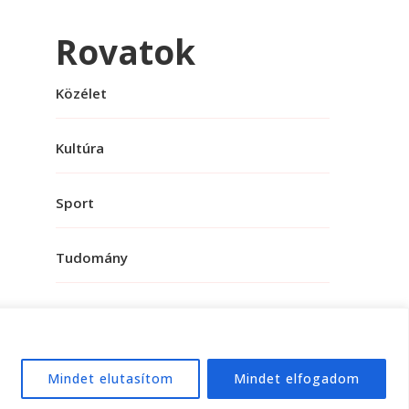
Rovatok
Közélet
Kultúra
Sport
Tudomány
Mindet elutasítom
Mindet elfogadom
e:
WordPress
.