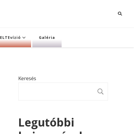
ELTEvízió
Galéria
Keresés
KERESÉ
Legutóbbi