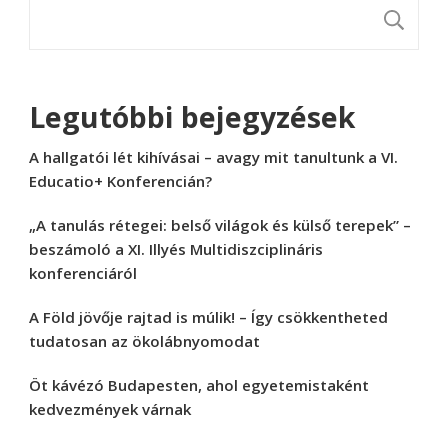
K
Legutóbbi bejegyzések
A hallgatói lét kihívásai – avagy mit tanultunk a VI.
Educatio+ Konferencián?
„A tanulás rétegei: belső világok és külső terepek” –
beszámoló a XI. Illyés Multidiszciplináris
konferenciáról
A Föld jövője rajtad is múlik! – Így csökkentheted
tudatosan az ökolábnyomodat
Öt kávézó Budapesten, ahol egyetemistaként
kedvezmények várnak