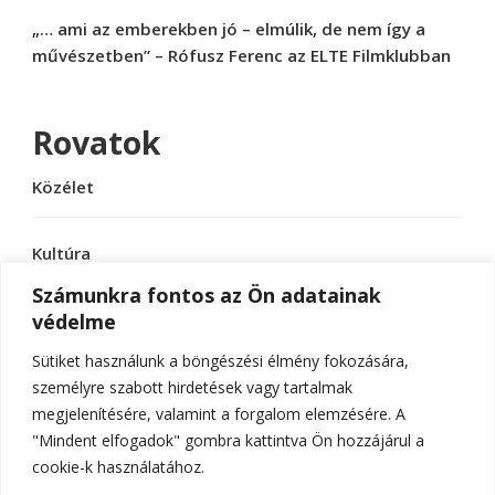
„… ami az emberekben jó – elmúlik, de nem így a
művészetben” – Rófusz Ferenc az ELTE Filmklubban
Rovatok
Közélet
Kultúra
Számunkra fontos az Ön adatainak
védelme
Sport
Sütiket használunk a böngészési élmény fokozására,
Tudomány
személyre szabott hirdetések vagy tartalmak
megjelenítésére, valamint a forgalom elemzésére. A
"Mindent elfogadok" gombra kattintva Ön hozzájárul a
cookie-k használatához.