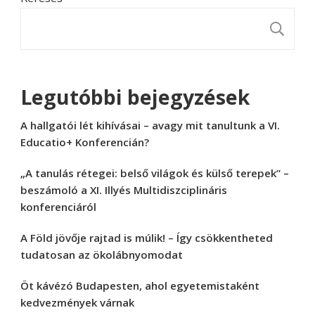
K
Legutóbbi bejegyzések
A hallgatói lét kihívásai – avagy mit tanultunk a VI.
Educatio+ Konferencián?
„A tanulás rétegei: belső világok és külső terepek” –
beszámoló a XI. Illyés Multidiszciplináris
konferenciáról
A Föld jövője rajtad is múlik! – Így csökkentheted
tudatosan az ökolábnyomodat
Öt kávézó Budapesten, ahol egyetemistaként
kedvezmények várnak