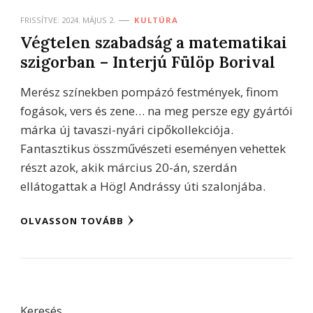
FRISSÍTVE:
2024. MÁJUS 2.
KULTÚRA
Végtelen szabadság a matematikai
szigorban – Interjú Fülöp Borival
Merész színekben pompázó festmények, finom
fogások, vers és zene… na meg persze egy gyártói
márka új tavaszi-nyári cipőkollekciója.
Fantasztikus összművészeti eseményen vehettek
részt azok, akik március 20-án, szerdán
ellátogattak a Högl Andrássy úti szalonjába.
OLVASSON TOVÁBB
Keresés