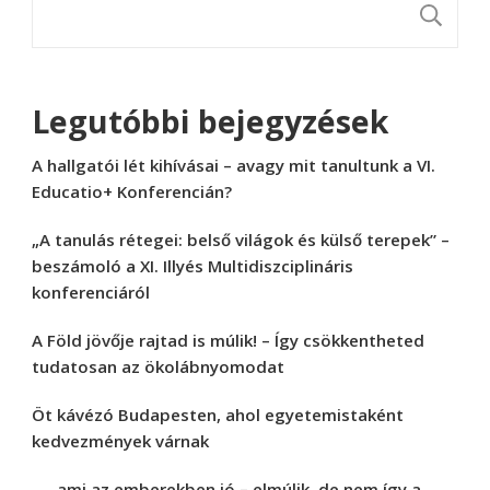
K
Legutóbbi bejegyzések
A hallgatói lét kihívásai – avagy mit tanultunk a VI.
Educatio+ Konferencián?
„A tanulás rétegei: belső világok és külső terepek” –
beszámoló a XI. Illyés Multidiszciplináris
konferenciáról
A Föld jövője rajtad is múlik! – Így csökkentheted
tudatosan az ökolábnyomodat
Öt kávézó Budapesten, ahol egyetemistaként
kedvezmények várnak
„… ami az emberekben jó – elmúlik, de nem így a