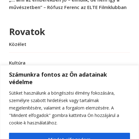
művészetben” – Rófusz Ferenc az ELTE Filmklubban
Rovatok
Közélet
Kultúra
Számunkra fontos az Ön adatainak
védelme
Sport
Sütiket használunk a böngészési élmény fokozására,
Tudomány
személyre szabott hirdetések vagy tartalmak
megjelenítésére, valamint a forgalom elemzésére. A
"Mindent elfogadok" gombra kattintva Ön hozzájárul a
cookie-k használatához.
© Szerzői jog 2026
ELTE Online
. Minden jog