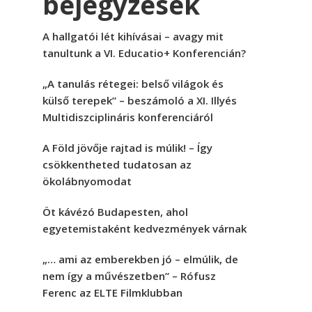
bejegyzések
A hallgatói lét kihívásai – avagy mit
tanultunk a VI. Educatio+ Konferencián?
„A tanulás rétegei: belső világok és
külső terepek” – beszámoló a XI. Illyés
Multidiszciplináris konferenciáról
A Föld jövője rajtad is múlik! – Így
csökkentheted tudatosan az
ökolábnyomodat
Öt kávézó Budapesten, ahol
egyetemistaként kedvezmények várnak
„… ami az emberekben jó – elmúlik, de
nem így a művészetben” – Rófusz
Ferenc az ELTE Filmklubban