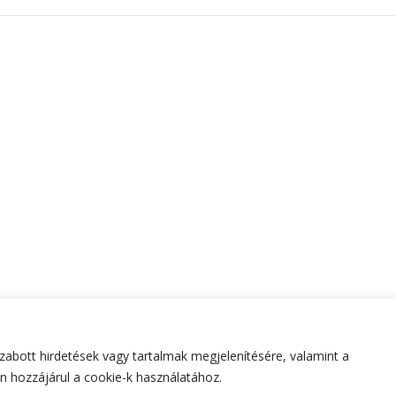
abott hirdetések vagy tartalmak megjelenítésére, valamint a
tartva.
Hello Fashion | Fejlesztette
Blossom Themes
.Készített
 hozzájárul a cookie-k használatához.