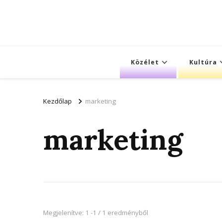
Közélet
Kultúra
Kezdőlap
marketing
marketing
Megjelenítve: 1 -1 / 1 eredményből