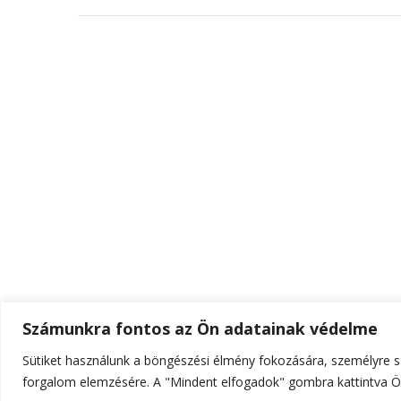
Számunkra fontos az Ön adatainak védelme
Sütiket használunk a böngészési élmény fokozására, személyre sz
© Szerzői jog 2026
ELTE Online
. Minden jog fenn
forgalom elemzésére. A "Mindent elfogadok" gombra kattintva Ön