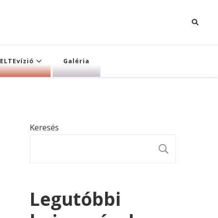
ELTEvízió
Galéria
Keresés
KERESÉ
Legutóbbi