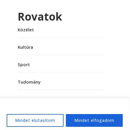
Rovatok
Közélet
Kultúra
Sport
Tudomány
Mindet elutasítom
Mindet elfogadom
e:
WordPress
.