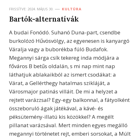
FRISSÍTVE:
2024. MÁJUS 30.
KULTÚRA
Bartók-alternatívák
A budai Fonódó. Suhanó Duna-part, csendbe
burkolózó Hűvösvölgy, az egyenesen is kanyargó
Váralja vagy a buborékba fúló Budafok.
Megannyi sárga csík tekereg inda módjára a
főváros B betűs oldalán, s mi nap mint nap
láthatjuk ablakaikból az ismert csodákat: a
Várat, a Gellérthegy hatalmas szikláját, a
Városmajor patinás villáit. De mi a helyzet a
rejtett varázzsal? Egy-egy balkonnal, a fátyolként
összeboruló ágak játékával, a kávé- és
péksütemény-illatú kis közökkel? A megélt
pillanat varázsával. Mert minden egyes megálló
megannyi történetet rejt, emberi sorsokat, a Múlt