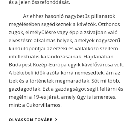
és a Jelen összefonódását.
Az ehhez hasonló nagybetűs pillanatok
megélésében segédkeznek a kávézók. Otthonos
zugok, elmélyülésre vagy épp a zsivajban való
elveszésre alkalmas helyek, amelyek nagyszerű
kiindulópontjai az érzéki és vállalkozó szellem
intellektuális kalandozásainak. Hajdanában
Budapest Közép-Európa egyik kávéfővárosa volt.
A békebeli idők azóta korrá nemesedtek, ám az
ízek és a történetek megmaradtak. Sőt mi több,
gazdagodtak. Ezt a gazdagságot segít feltárni és
megélni a 19-es járat, amely úgy is ismeretes,
mint: a Cukorvillamos.
OLVASSON TOVÁBB