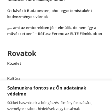
Öt kávézó Budapesten, ahol egyetemistaként
kedvezmények várnak
„… ami az emberekben jó – elmúlik, de nem így a
művészetben” – Rófusz Ferenc az ELTE Filmklubban
Rovatok
Közélet
Kultúra
Számunkra fontos az Ön adatainak
védelme
Sport
Sütiket használunk a böngészési élmény fokozására,
Tudomány
személyre szabott hirdetések vagy tartalmak