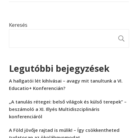
Keresés
K
Legutóbbi bejegyzések
A hallgatói lét kihívásai – avagy mit tanultunk a VI.
Educatio+ Konferencián?
„A tanulás rétegei: belső világok és külső terepek” –
beszámoló a XI. Illyés Multidiszciplináris
konferenciáról
A Föld jövője rajtad is múlik! – Így csökkentheted
tudatosan az ökolábnyomodat