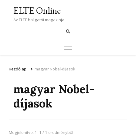
ELTE Online
Az ELTE hallgatói magazinja
Kezdőlap
magyar Nobel-díjasok
magyar Nobel-
díjasok
Megjelenítve: 1 -1 / 1 eredményből