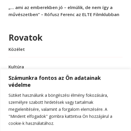
„… ami az emberekben jó – elmúlik, de nem így a
művészetben” – Rófusz Ferenc az ELTE Filmklubban
Rovatok
Közélet
Kultúra
Számunkra fontos az Ön adatainak
védelme
Sport
Sütiket használunk a böngészési élmény fokozására,
Tudomány
személyre szabott hirdetések vagy tartalmak
megjelenítésére, valamint a forgalom elemzésére. A
"Mindent elfogadok" gombra kattintva Ön hozzájárul a
cookie-k használatához.