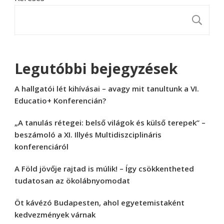
K
Legutóbbi bejegyzések
A hallgatói lét kihívásai – avagy mit tanultunk a VI.
Educatio+ Konferencián?
„A tanulás rétegei: belső világok és külső terepek” –
beszámoló a XI. Illyés Multidiszciplináris
konferenciáról
A Föld jövője rajtad is múlik! – Így csökkentheted
tudatosan az ökolábnyomodat
Öt kávézó Budapesten, ahol egyetemistaként
kedvezmények várnak