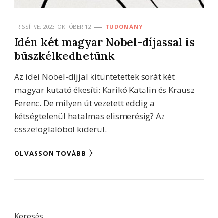
FRISSÍTVE:
2023. OKTÓBER 12.
TUDOMÁNY
Idén két magyar Nobel-díjassal is
büszkélkedhetünk
Az idei Nobel-díjjal kitüntetettek sorát két
magyar kutató ékesíti: Karikó Katalin és Krausz
Ferenc. De milyen út vezetett eddig a
kétségtelenül hatalmas elismerésig? Az
összefoglalóból kiderül.
OLVASSON TOVÁBB
Keresés