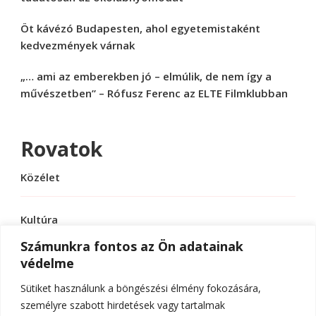
Öt kávézó Budapesten, ahol egyetemistaként
kedvezmények várnak
„… ami az emberekben jó – elmúlik, de nem így a
művészetben” – Rófusz Ferenc az ELTE Filmklubban
Rovatok
Közélet
Kultúra
Számunkra fontos az Ön adatainak
védelme
Sport
Sütiket használunk a böngészési élmény fokozására,
Tudomány
személyre szabott hirdetések vagy tartalmak