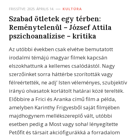
FRISSÍTVE:
2025. ÁPRILIS 14.
KULTÚRA
Szabad ötletek egy térben:
Reménytelenül – József Attila
pszichoanalízise – kritika
Az utóbbi években csak elvétve bemutatott
irodalmi témájú magyar filmek kapcsán
elszokhattunk a kellemes csalódástól. Nagy
szerzőinket sorra háttérbe szorították vagy
félreértették, ne adj’ Isten véleményes, szubjektív
irányú olvasatok korlátolt határai közé terelték.
Előbbire a Frici és Aranka című film a példa,
amelyben Karinthy Frigyesből saját filmjében
majdhogynem mellékszereplő vált, utóbbi
esetben pedig a Most vagy soha! lényegítette
Petőfit és társait akciófigurákká a forradalom