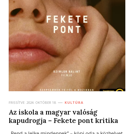
FRISSÍTVE:
2024. OKTÓBER 18.
KULTÚRA
Az iskola a magyar valóság
kapudrogja – Fekete pont kritika
„Rend a lelke mindennek” – köpi oda a közhelyet