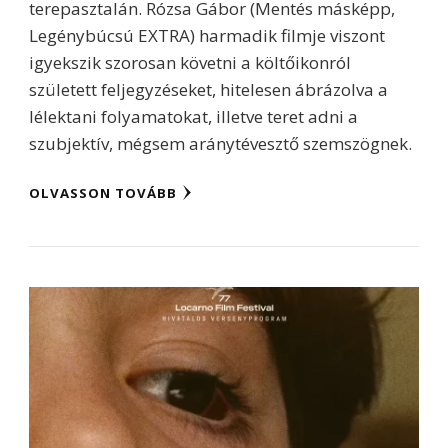
terepasztalán. Rózsa Gábor (Mentés másképp,
Legénybúcsú EXTRA) harmadik filmje viszont
igyekszik szorosan követni a költőikonról
született feljegyzéseket, hitelesen ábrázolva a
lélektani folyamatokat, illetve teret adni a
szubjektív, mégsem aránytévesztő szemszögnek.
OLVASSON TOVÁBB