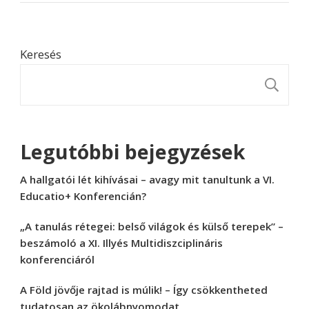
Keresés
K
Legutóbbi bejegyzések
A hallgatói lét kihívásai – avagy mit tanultunk a VI.
Educatio+ Konferencián?
„A tanulás rétegei: belső világok és külső terepek” –
beszámoló a XI. Illyés Multidiszciplináris
konferenciáról
A Föld jövője rajtad is múlik! – Így csökkentheted
tudatosan az ökolábnyomodat