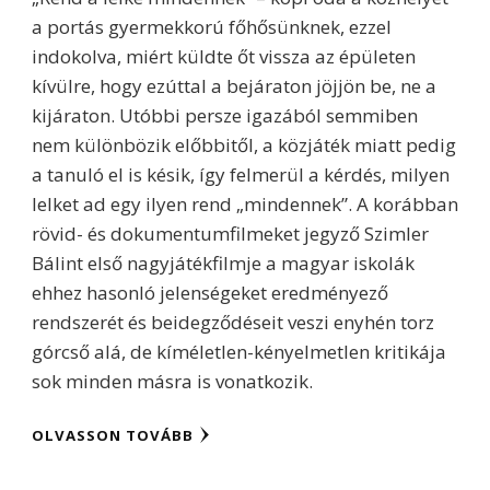
a portás gyermekkorú főhősünknek, ezzel
indokolva, miért küldte őt vissza az épületen
kívülre, hogy ezúttal a bejáraton jöjjön be, ne a
kijáraton. Utóbbi persze igazából semmiben
nem különbözik előbbitől, a közjáték miatt pedig
a tanuló el is késik, így felmerül a kérdés, milyen
lelket ad egy ilyen rend „mindennek”. A korábban
rövid- és dokumentumfilmeket jegyző Szimler
Bálint első nagyjátékfilmje a magyar iskolák
ehhez hasonló jelenségeket eredményező
rendszerét és beidegződéseit veszi enyhén torz
górcső alá, de kíméletlen-kényelmetlen kritikája
sok minden másra is vonatkozik.
OLVASSON TOVÁBB