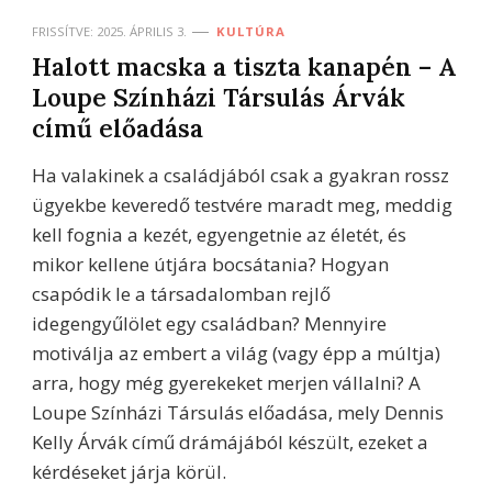
FRISSÍTVE:
2025. ÁPRILIS 3.
KULTÚRA
Halott macska a tiszta kanapén – A
Loupe Színházi Társulás Árvák
című előadása
Ha valakinek a családjából csak a gyakran rossz
ügyekbe keveredő testvére maradt meg, meddig
kell fognia a kezét, egyengetnie az életét, és
mikor kellene útjára bocsátania? Hogyan
csapódik le a társadalomban rejlő
idegengyűlölet egy családban? Mennyire
motiválja az embert a világ (vagy épp a múltja)
arra, hogy még gyerekeket merjen vállalni? A
Loupe Színházi Társulás előadása, mely Dennis
Kelly Árvák című drámájából készült, ezeket a
kérdéseket járja körül.