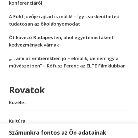
konferenciáról
A Föld jövője rajtad is múlik! – Így csökkentheted
tudatosan az ökolábnyomodat
Öt kávézó Budapesten, ahol egyetemistaként
kedvezmények várnak
„… ami az emberekben jó – elmúlik, de nem így a
művészetben” – Rófusz Ferenc az ELTE Filmklubban
Rovatok
Közélet
Kultúra
Számunkra fontos az Ön adatainak