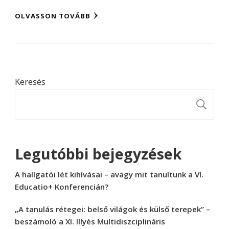
OLVASSON TOVÁBB
Keresés
K
Legutóbbi bejegyzések
A hallgatói lét kihívásai – avagy mit tanultunk a VI.
Educatio+ Konferencián?
„A tanulás rétegei: belső világok és külső terepek” –
beszámoló a XI. Illyés Multidiszciplináris