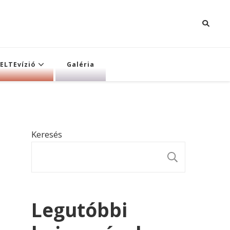
ELTEvízió
Galéria
Keresés
KERESÉ
Legutóbbi