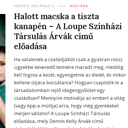
FRISSÍTVE:
2025. ÁPRILIS 3.
KULTÚRA
Halott macska a tiszta
kanapén – A Loupe Színházi
Társulás Árvák című
előadása
Ha valakinek a családjából csak a gyakran rossz
ügyekbe keveredő testvére maradt meg, meddig
kell fognia a kezét, egyengetnie az életét, és mikor
kellene útjára bocsátania? Hogyan csapódik le a
társadalomban rejlő idegengyűlölet egy
családban? Mennyire motiválja az embert a világ
(vagy épp a múltja) arra, hogy még gyerekeket
merjen vállalni? A Loupe Színházi Társulás
előadása, mely Dennis Kelly Árvák című