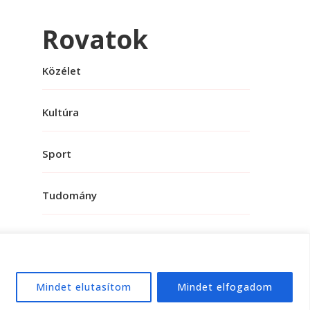
Rovatok
Közélet
Kultúra
Sport
Tudomány
Mindet elutasítom
Mindet elfogadom
e:
WordPress
.