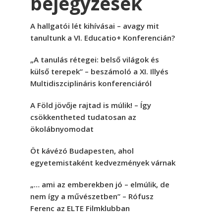
bejegyzések
A hallgatói lét kihívásai – avagy mit
tanultunk a VI. Educatio+ Konferencián?
„A tanulás rétegei: belső világok és
külső terepek” – beszámoló a XI. Illyés
Multidiszciplináris konferenciáról
A Föld jövője rajtad is múlik! – Így
csökkentheted tudatosan az
ökolábnyomodat
Öt kávézó Budapesten, ahol
egyetemistaként kedvezmények várnak
„… ami az emberekben jó – elmúlik, de
nem így a művészetben” – Rófusz
Ferenc az ELTE Filmklubban