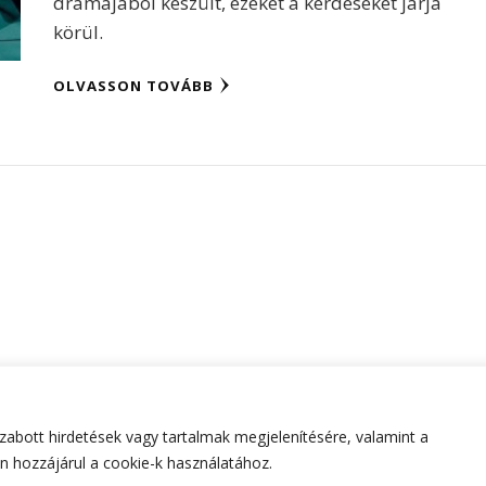
drámájából készült, ezeket a kérdéseket járja
körül.
OLVASSON TOVÁBB
abott hirdetések vagy tartalmak megjelenítésére, valamint a
tartva.
Hello Fashion | Fejlesztette
Blossom Themes
.Készített
 hozzájárul a cookie-k használatához.