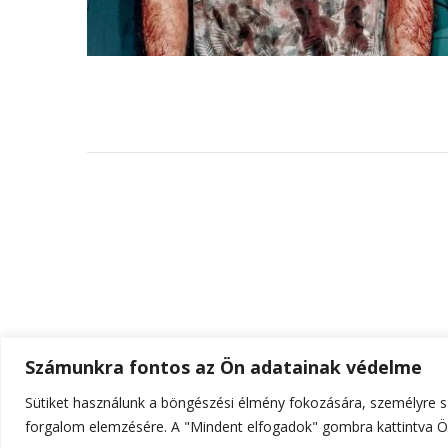
Számunkra fontos az Ön adatainak védelme
Sütiket használunk a böngészési élmény fokozására, személyre sz
© Szerzői jog 2026
ELTE Online
. Minden jog fenn
forgalom elemzésére. A "Mindent elfogadok" gombra kattintva Ön