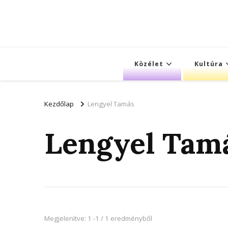
Közélet
Kultúra
Kezdőlap
Lengyel Tamás
Lengyel Tam
Megjelenítve: 1 -1 / 1 eredményből