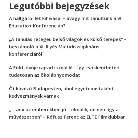
Legutóbbi bejegyzések
A hallgatói lét kihívásai – avagy mit tanultunk a VI.
Educatio+ Konferencián?
„A tanulás rétegei: belső világok és külső terepek” –
beszámoló a XI. Illyés Multidiszciplináris
konferenciáról
A Föld jövője rajtad is múlik! – Így csökkentheted
tudatosan az ökolábnyomodat
Öt kávézó Budapesten, ahol egyetemistaként
kedvezmények várnak
„… ami az emberekben jó – elmúlik, de nem így a
művészetben” – Rófusz Ferenc az ELTE Filmklubban