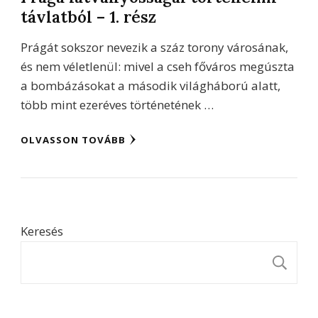
távlatból – 1. rész
Prágát sokszor nevezik a száz torony városának,
és nem véletlenül: mivel a cseh főváros megúszta
a bombázásokat a második világháború alatt,
több mint ezeréves történetének …
OLVASSON TOVÁBB
Keresés
K