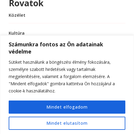
Rovatok
Közélet
Kultúra
Számunkra fontos az Ön adatainak
védelme
Sport
Sütiket használunk a böngészési élmény fokozására,
Tudomány
személyre szabott hirdetések vagy tartalmak
megjelenítésére, valamint a forgalom elemzésére. A
"Mindent elfogadok" gombra kattintva Ön hozzájárul a
cookie-k használatához.
© Szerzői jog 2026
ELTE Online
. Minden jog
Mindet elfogadom
fenntartva.
Hello Fashion | Fejlesztette
Blossom
Themes
.Készítette:
WordPress
.
Mindet elutasítom