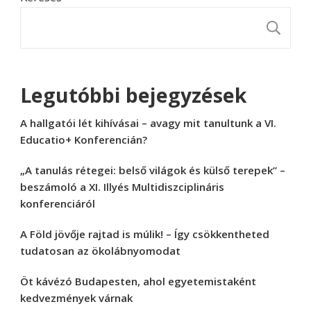
K
Legutóbbi bejegyzések
A hallgatói lét kihívásai – avagy mit tanultunk a VI.
Educatio+ Konferencián?
„A tanulás rétegei: belső világok és külső terepek” –
beszámoló a XI. Illyés Multidiszciplináris
konferenciáról
A Föld jövője rajtad is múlik! – Így csökkentheted
tudatosan az ökolábnyomodat
Öt kávézó Budapesten, ahol egyetemistaként
kedvezmények várnak