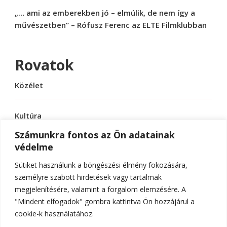
„… ami az emberekben jó – elmúlik, de nem így a
művészetben” – Rófusz Ferenc az ELTE Filmklubban
Rovatok
Közélet
Kultúra
Számunkra fontos az Ön adatainak
védelme
Sport
Sütiket használunk a böngészési élmény fokozására,
Tudomány
személyre szabott hirdetések vagy tartalmak
megjelenítésére, valamint a forgalom elemzésére. A
"Mindent elfogadok" gombra kattintva Ön hozzájárul a
cookie-k használatához.