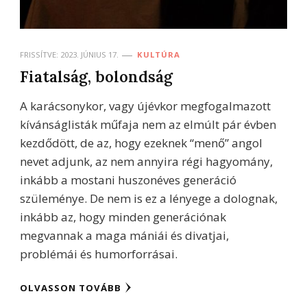
FRISSÍTVE:
2023. JÚNIUS 17.
KULTÚRA
Fiatalság, bolondság
A karácsonykor, vagy újévkor megfogalmazott
kívánságlisták műfaja nem az elmúlt pár évben
kezdődött, de az, hogy ezeknek “menő” angol
nevet adjunk, az nem annyira régi hagyomány,
inkább a mostani huszonéves generáció
szüleménye. De nem is ez a lényege a dolognak,
inkább az, hogy minden generációnak
megvannak a maga mániái és divatjai,
problémái és humorforrásai.
OLVASSON TOVÁBB