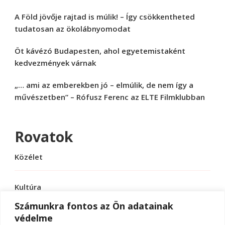
A Föld jövője rajtad is múlik! – Így csökkentheted
tudatosan az ökolábnyomodat
Öt kávézó Budapesten, ahol egyetemistaként
kedvezmények várnak
„… ami az emberekben jó – elmúlik, de nem így a
művészetben” – Rófusz Ferenc az ELTE Filmklubban
Rovatok
Közélet
Kultúra
Számunkra fontos az Ön adatainak
védelme
Sport