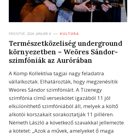
FRISSÍTVE:
2024. JANUÁR 4.
KULTÚRA
Természetközeliség underground
környezetben – Weöres Sándor-
szimfóniák az Aurórában
A Komp Kollektíva tagjai nagy feladatra
vállalkoztak. Elhatározták, hogy megzenésítik
Weöres Sándor szimfóniáit. A Tizenegy
szimfónia című verseskötet igazából 11 jól
elkülöníthető szimfóniából áll, melyek a költő
alkotói korszakait sorakoztatják 11 pilléren.
Németh László a következő szavakkal jellemezte
a kötetet: „Azok a művek, amelyeket ő maga