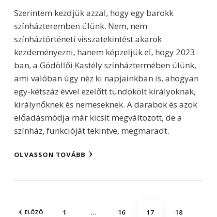
Szerintem kezdjük azzal, hogy egy barokk
színházteremben ülünk. Nem, nem
színháztörténeti visszatekintést akarok
kezdeményezni, hanem képzeljük el, hogy 2023-
ban, a Gödöllői Kastély színháztermében ülünk,
ami valóban úgy néz ki napjainkban is, ahogyan
egy-kétszáz évvel ezelőtt tündökölt királyoknak,
királynőknek és nemeseknek. A darabok és azok
előadásmódja már kicsit megváltozott, de a
színház, funkcióját tekintve, megmaradt.
OLVASSON TOVÁBB
Bejegyzések
OLDAL
OLDAL
OLDAL
OLDAL
1
…
16
17
18
ELŐZŐ