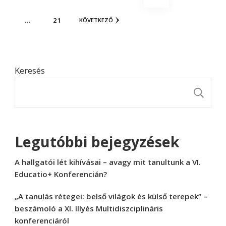
lapozása
OLDAL
…
21
KÖVETKEZŐ
Keresés
K
Legutóbbi bejegyzések
A hallgatói lét kihívásai – avagy mit tanultunk a VI.
Educatio+ Konferencián?
„A tanulás rétegei: belső világok és külső terepek” –
beszámoló a XI. Illyés Multidiszciplináris
konferenciáról