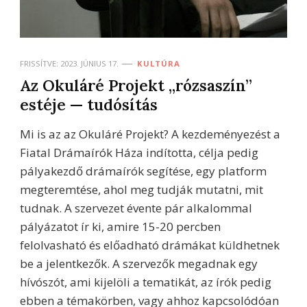
FRISSÍTVE:
2023. JÚNIUS 17.
KULTÚRA
Az Okuláré Projekt „rózsaszín”
estéje — tudósítás
Mi is az az Okuláré Projekt? A kezdeményezést a
Fiatal Drámaírók Háza indította, célja pedig
pályakezdő drámaírók segítése, egy platform
megteremtése, ahol meg tudják mutatni, mit
tudnak. A szervezet évente pár alkalommal
pályázatot ír ki, amire 15-20 percben
felolvasható és előadható drámákat küldhetnek
be a jelentkezők. A szervezők megadnak egy
hívószót, ami kijelöli a tematikát, az írók pedig
ebben a témakörben, vagy ahhoz kapcsolódóan