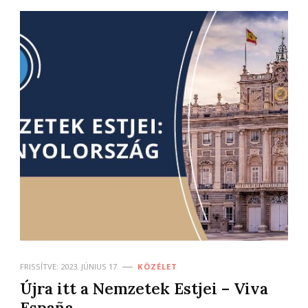
FRISSÍTVE:
2023. JÚNIUS 17.
KÖZÉLET
Újra itt a Nemzetek Estjei – Viva
España