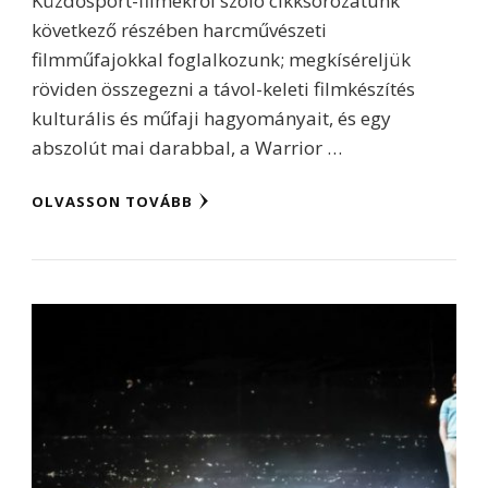
Küzdősport-filmekről szóló cikksorozatunk
következő részében harcművészeti
filmműfajokkal foglalkozunk; megkíséreljük
röviden összegezni a távol-keleti filmkészítés
kulturális és műfaji hagyományait, és egy
abszolút mai darabbal, a Warrior …
OLVASSON TOVÁBB