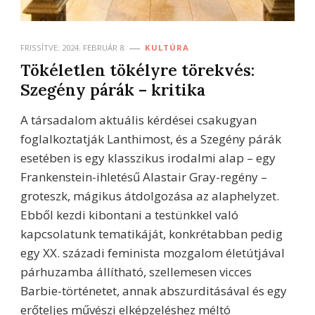
FRISSÍTVE:
2024. FEBRUÁR 8.
KULTÚRA
Tökéletlen tökélyre törekvés:
Szegény párák – kritika
A társadalom aktuális kérdései csakugyan
foglalkoztatják Lanthimost, és a Szegény párák
esetében is egy klasszikus irodalmi alap – egy
Frankenstein-ihletésű Alastair Gray-regény –
groteszk, mágikus átdolgozása az alaphelyzet.
Ebből kezdi kibontani a testünkkel való
kapcsolatunk tematikáját, konkrétabban pedig
egy XX. századi feminista mozgalom életútjával
párhuzamba állítható, szellemesen vicces
Barbie-történetet, annak abszurditásával és egy
erőteljes művészi elképzeléshez méltó