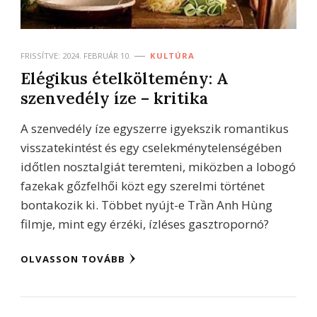
FRISSÍTVE:
2024. FEBRUÁR 10.
KULTÚRA
Elégikus ételköltemény: A
szenvedély íze – kritika
A szenvedély íze egyszerre igyekszik romantikus
visszatekintést és egy cselekménytelenségében
időtlen nosztalgiát teremteni, miközben a lobogó
fazekak gőzfelhői közt egy szerelmi történet
bontakozik ki. Többet nyújt-e Trần Anh Hùng
filmje, mint egy érzéki, ízléses gasztropornó?
OLVASSON TOVÁBB