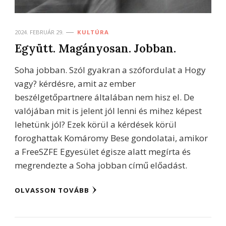
2024. FEBRUÁR 29.
KULTÚRA
Együtt. Magányosan. Jobban.
Soha jobban. Szól gyakran a szófordulat a Hogy
vagy? kérdésre, amit az ember
beszélgetőpartnere általában nem hisz el. De
valójában mit is jelent jól lenni és mihez képest
lehetünk jól? Ezek körül a kérdések körül
foroghattak Komáromy Bese gondolatai, amikor
a FreeSZFE Egyesület égisze alatt megírta és
megrendezte a Soha jobban című előadást.
OLVASSON TOVÁBB