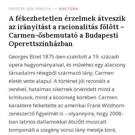
FRISSÍTVE:
2024. ÁPRILIS 4.
KULTÚRA
A fékezhetetlen érzelmek átveszik
az irányítást a racionalitás fölött –
Carmen-ősbemutató a Budapesti
Operettszínházban
Georges Bizet 1875-ben szakított a 19. századi
opera hagyományaival, és művéhez egy alacsony
társadalmi rétegből származó lány, Carmen
életét vette alapul. A történet jól rezonált a
zenével, hatalmas sikernek örvendett mind a
kritikusok, mind a közönség körében. Carmen
karaktere felkeltette az amerikai Frank Wildhorn
zeneszerző figyelmét is – olyannyira, hogy 2008-
ban latinos dallamokkal átszőtt musicalt
komponált a szegény sorsú lány meséje köré,