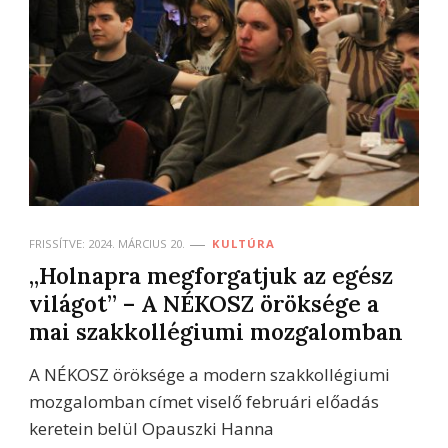
FRISSÍTVE:
2024. MÁRCIUS 20.
KULTÚRA
„Holnapra megforgatjuk az egész
világot” – A NÉKOSZ öröksége a
mai szakkollégiumi mozgalomban
A NÉKOSZ öröksége a modern szakkollégiumi
mozgalomban címet viselő februári előadás
keretein belül Opauszki Hanna