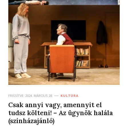
FRISSÍTVE:
2024. MÁRCIUS 28.
KULTÚRA
Csak annyi vagy, amennyit el
tudsz költeni! – Az ügynök halála
(színházajánló)