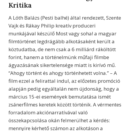
Kritika
A Lóth Balázs (Pesti balhé) által rendezett, Szente
Vajk és Rákay Philip kreatív produceri
munkájával készülő Most vagy soha! a magyar
filmtörténet legdrágább alkotásaként került a
köztudatba, de nem csak a 6 milliárd ráköltött
forint, hanem a történelmünk műfaji filmbe
ágyazásának sikertelensége miatt is kirívó mű.
“Ahogy történt és ahogy történhetett volna.” – A
film ezzel a felirattal indul, az előzetes promóció
alapján pedig egyáltalán nem újdonság, hogy a
március 15-ei események bemutatása ismét
zsánerfilmes keretek között történik. A vérmentes
forradalom akciónarratívával való
összekapcsolása okán felmerülhet a kérdés:
mennyire kérhető számon az alkotáson a