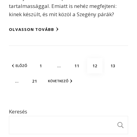
tartalmassággal. Emiatt is nehéz megfejteni:
kinek készült, és mit közöl a Szegény párák?
OLVASSON TOVÁBB
Bejegyzések
OLDAL
OLDAL
OLDAL
OLDAL
1
…
11
12
13
ELŐZŐ
lapozása
OLDAL
…
21
KÖVETKEZŐ
Keresés
K