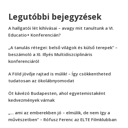
Legutóbbi bejegyzések
A hallgatói lét kihívásai – avagy mit tanultunk a VI.
Educatio+ Konferencián?
„A tanulás rétegei: belső világok és külső terepek” –
beszámoló a XI. Illyés Multidiszciplináris
konferenciáról
A Föld jövője rajtad is múlik! – Így csökkentheted
tudatosan az ökolábnyomodat
Öt kávézó Budapesten, ahol egyetemistaként
kedvezmények várnak
„… ami az emberekben jó – elmúlik, de nem így a
művészetben” – Rófusz Ferenc az ELTE Filmklubban