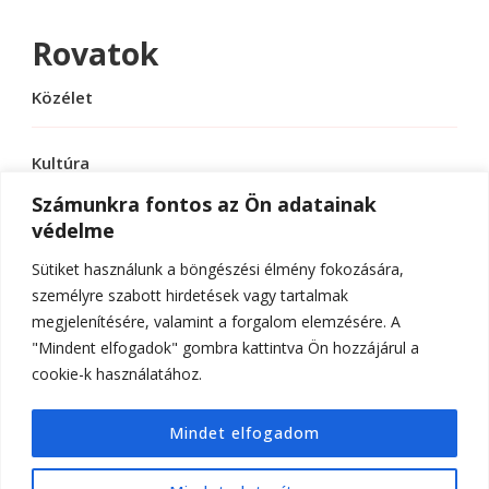
Rovatok
Közélet
Kultúra
Számunkra fontos az Ön adatainak
védelme
Sport
Sütiket használunk a böngészési élmény fokozására,
Tudomány
személyre szabott hirdetések vagy tartalmak
megjelenítésére, valamint a forgalom elemzésére. A
"Mindent elfogadok" gombra kattintva Ön hozzájárul a
cookie-k használatához.
© Szerzői jog 2026
ELTE Online
. Minden jog
Mindet elfogadom
fenntartva.
Hello Fashion | Fejlesztette
Blossom
Themes
.Készítette:
WordPress
.