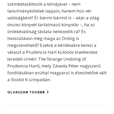
szembetalálkozik a témájával – nem
tanulmánykötetek lapjain, hanem hús-vér
valóságként? Ér bármi bármit is – akár a világ
összes könyvét tartalmazó könyvtár –, ha az
örökkévalóság távlata nehezedik rá? És
hosszútávon még maga az Ördög is
megszerethető? Ezekre a kérdésekre keresi a
választ a Prudencia Hart különös kivetkezése
(eredeti címén: The Strange Undoing of
Prudencia Hart), mely Závada Péter nagyszerű
fordításában ezúttal magyarul is élvezhetővé vált
a Stúdió K színpadán.
OLVASSON TOVÁBB