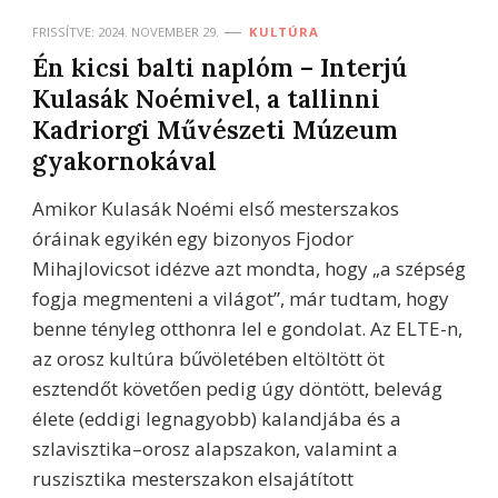
FRISSÍTVE:
2024. NOVEMBER 29.
KULTÚRA
Én kicsi balti naplóm – Interjú
Kulasák Noémivel, a tallinni
Kadriorgi Művészeti Múzeum
gyakornokával
Amikor Kulasák Noémi első mesterszakos
óráinak egyikén egy bizonyos Fjodor
Mihajlovicsot idézve azt mondta, hogy „a szépség
fogja megmenteni a világot”, már tudtam, hogy
benne tényleg otthonra lel e gondolat. Az ELTE-n,
az orosz kultúra bűvöletében eltöltött öt
esztendőt követően pedig úgy döntött, belevág
élete (eddigi legnagyobb) kalandjába és a
szlavisztika–orosz alapszakon, valamint a
ruszisztika mesterszakon elsajátított