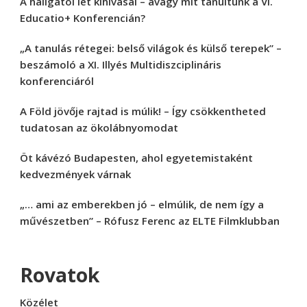
A hallgatói lét kihívásai – avagy mit tanultunk a VI.
Educatio+ Konferencián?
„A tanulás rétegei: belső világok és külső terepek” –
beszámoló a XI. Illyés Multidiszciplináris
konferenciáról
A Föld jövője rajtad is múlik! – Így csökkentheted
tudatosan az ökolábnyomodat
Öt kávézó Budapesten, ahol egyetemistaként
kedvezmények várnak
„… ami az emberekben jó – elmúlik, de nem így a
művészetben” – Rófusz Ferenc az ELTE Filmklubban
Rovatok
Közélet