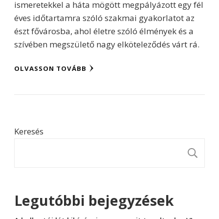
ismeretekkel a háta mögött megpályázott egy fél
éves időtartamra szóló szakmai gyakorlatot az
észt fővárosba, ahol életre szóló élmények és a
szívében megszülető nagy elköteleződés várt rá.
OLVASSON TOVÁBB
Keresés
K
Legutóbbi bejegyzések