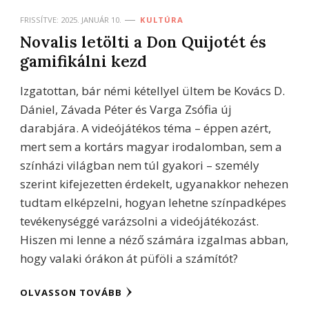
FRISSÍTVE:
2025. JANUÁR 10.
KULTÚRA
Novalis letölti a Don Quijotét és
gamifikálni kezd
Izgatottan, bár némi kétellyel ültem be Kovács D.
Dániel, Závada Péter és Varga Zsófia új
darabjára. A videójátékos téma – éppen azért,
mert sem a kortárs magyar irodalomban, sem a
színházi világban nem túl gyakori – személy
szerint kifejezetten érdekelt, ugyanakkor nehezen
tudtam elképzelni, hogyan lehetne színpadképes
tevékenységgé varázsolni a videójátékozást.
Hiszen mi lenne a néző számára izgalmas abban,
hogy valaki órákon át püföli a számítót?
OLVASSON TOVÁBB