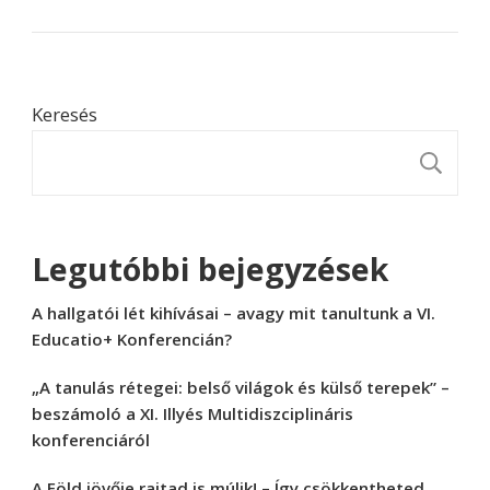
Keresés
K
Legutóbbi bejegyzések
A hallgatói lét kihívásai – avagy mit tanultunk a VI.
Educatio+ Konferencián?
„A tanulás rétegei: belső világok és külső terepek” –
beszámoló a XI. Illyés Multidiszciplináris
konferenciáról
A Föld jövője rajtad is múlik! – Így csökkentheted