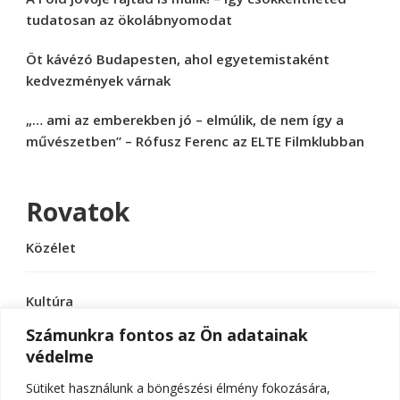
tudatosan az ökolábnyomodat
Öt kávézó Budapesten, ahol egyetemistaként
kedvezmények várnak
„… ami az emberekben jó – elmúlik, de nem így a
művészetben” – Rófusz Ferenc az ELTE Filmklubban
Rovatok
Közélet
Kultúra
Számunkra fontos az Ön adatainak
védelme
Sport
Sütiket használunk a böngészési élmény fokozására,