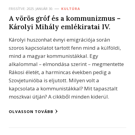
FRISSÍTVE:
2025. JANUÁR 30.
KULTÚRA
A vörös gróf és a kommunizmus –
Károlyi Mihály emlékiratai IV.
Károlyi huszonhat évnyi emigrációja során
szoros kapcsolatot tartott fenn mind a külföldi,
mind a magyar kommunistákkal. Egy
alkalommal – elmondása szerint – megmentette
Rákosi életét, a harmincas években pedig a
Szovjetunióba is eljutott. Milyen volt a
kapcsolata a kommunistákkal? Mit tapasztalt
moszkvai útján? A cikkből minden kiderül.
OLVASSON TOVÁBB