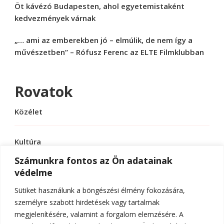
Öt kávézó Budapesten, ahol egyetemistaként
kedvezmények várnak
„… ami az emberekben jó – elmúlik, de nem így a
művészetben” – Rófusz Ferenc az ELTE Filmklubban
Rovatok
Közélet
Kultúra
Számunkra fontos az Ön adatainak
védelme
Sport
Sütiket használunk a böngészési élmény fokozására,
Tudomány
személyre szabott hirdetések vagy tartalmak
megjelenítésére, valamint a forgalom elemzésére. A