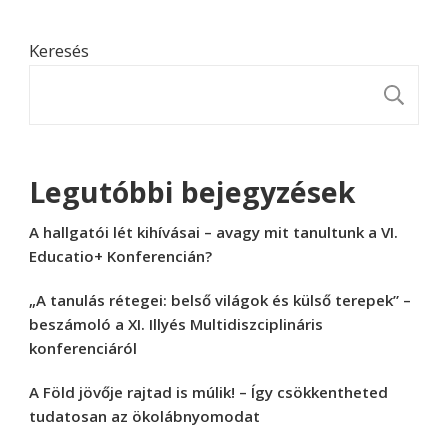
Keresés
K
Legutóbbi bejegyzések
A hallgatói lét kihívásai – avagy mit tanultunk a VI.
Educatio+ Konferencián?
„A tanulás rétegei: belső világok és külső terepek” –
beszámoló a XI. Illyés Multidiszciplináris
konferenciáról
A Föld jövője rajtad is múlik! – Így csökkentheted
tudatosan az ökolábnyomodat