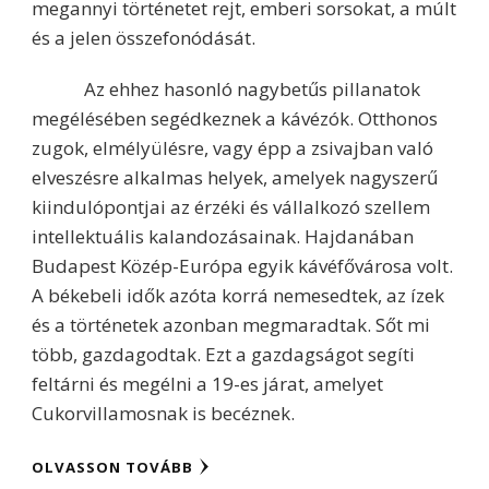
megannyi történetet rejt, emberi sorsokat, a múlt
és a jelen összefonódását.
Az ehhez hasonló nagybetűs pillanatok
megélésében segédkeznek a kávézók. Otthonos
zugok, elmélyülésre, vagy épp a zsivajban való
elveszésre alkalmas helyek, amelyek nagyszerű
kiindulópontjai az érzéki és vállalkozó szellem
intellektuális kalandozásainak. Hajdanában
Budapest Közép-Európa egyik kávéfővárosa volt.
A békebeli idők azóta korrá nemesedtek, az ízek
és a történetek azonban megmaradtak. Sőt mi
több, gazdagodtak. Ezt a gazdagságot segíti
feltárni és megélni a 19-es járat, amelyet
Cukorvillamosnak is becéznek.
OLVASSON TOVÁBB