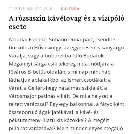
FRISSÍTVE:
2024. ÁPRILIS 18.
KULTÚRA
A rózsaszín kávélovag és a vízipóló
esete
A budai Fonódó. Suhanó Duna-part, csendbe
burkolózó Hűvösvölgy, az egyenesen is kanyargó
Váralja, vagy a buborékba fúló Budafok.
Megannyi sárga csík tekereg inda módjára a
főváros B-betűs oldalán, s mi nap mint nap
láthatjuk ablakaikból az ismert csodákat: a
Várat, a Gellért-hegy hatalmas szikláját, a
Városmajor patinás villáit. De mi a helyzet a
rejtett varázzsal? Egy-egy balkonnal, a fátyolként
összeboruló ágak játékával, a kávé- és
péksütemény-illatú kis közökkel? A megélt
pillanat varázsával? Mert minden egyes megálló