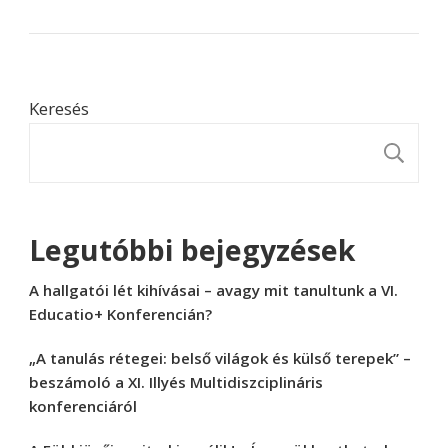
Keresés
K
Legutóbbi bejegyzések
A hallgatói lét kihívásai – avagy mit tanultunk a VI.
Educatio+ Konferencián?
„A tanulás rétegei: belső világok és külső terepek” –
beszámoló a XI. Illyés Multidiszciplináris
konferenciáról