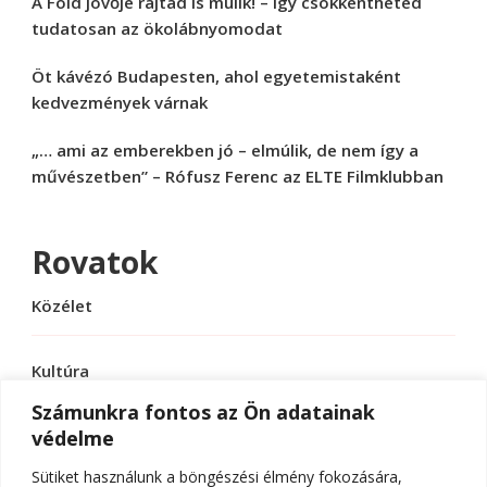
A Föld jövője rajtad is múlik! – Így csökkentheted
tudatosan az ökolábnyomodat
Öt kávézó Budapesten, ahol egyetemistaként
kedvezmények várnak
„… ami az emberekben jó – elmúlik, de nem így a
művészetben” – Rófusz Ferenc az ELTE Filmklubban
Rovatok
Közélet
Kultúra
Számunkra fontos az Ön adatainak
védelme
Sport
Sütiket használunk a böngészési élmény fokozására,