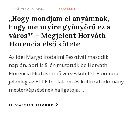
FRISSÍTVE:
2025. MÁJUS 5.
KÖZÉLET
„Hogy mondjam el anyámnak,
hogy mennyire gyönyörű ez a
város?” – Megjelent Horváth
Florencia első kötete
Az idei Margó Irodalmi Fesztivál második
napján, április 5-én mutatták be Horváth
Florencia Hiátus című verseskötetét. Florencia
jelenleg az ELTE Irodalom- és kultúratudomány
mesterképzésének hallgatója, …
OLVASSON TOVÁBB