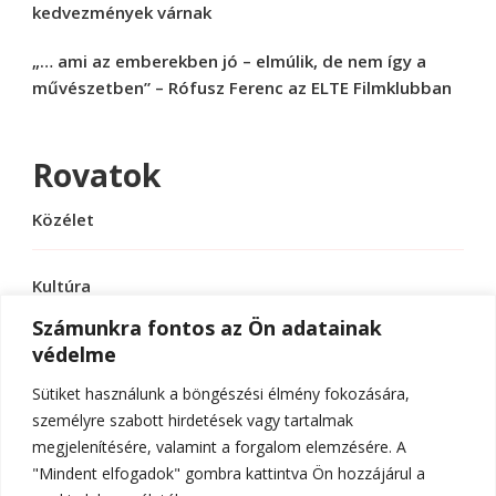
kedvezmények várnak
„… ami az emberekben jó – elmúlik, de nem így a
művészetben” – Rófusz Ferenc az ELTE Filmklubban
Rovatok
Közélet
Kultúra
Számunkra fontos az Ön adatainak
védelme
Sport
Sütiket használunk a böngészési élmény fokozására,
Tudomány
személyre szabott hirdetések vagy tartalmak
megjelenítésére, valamint a forgalom elemzésére. A
"Mindent elfogadok" gombra kattintva Ön hozzájárul a