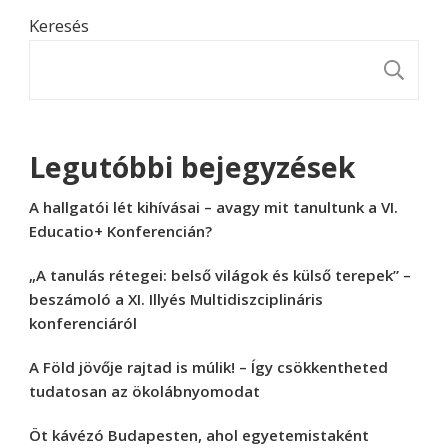
Keresés
K
Legutóbbi bejegyzések
A hallgatói lét kihívásai – avagy mit tanultunk a VI.
Educatio+ Konferencián?
„A tanulás rétegei: belső világok és külső terepek” –
beszámoló a XI. Illyés Multidiszciplináris
konferenciáról
A Föld jövője rajtad is múlik! – Így csökkentheted
tudatosan az ökolábnyomodat
Öt kávézó Budapesten, ahol egyetemistaként